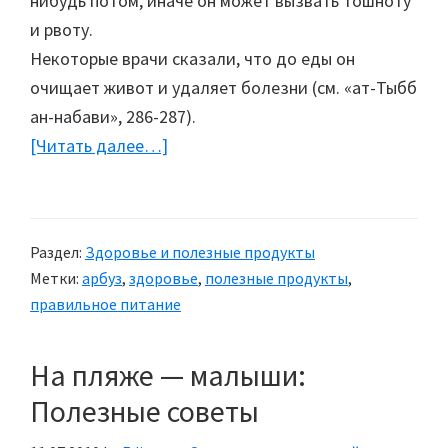
нибудь потом, иначе он может вызвать тошноту
и рвоту.
Некоторые врачи сказали, что до еды он
очищает живот и удаляет болезни (см. «ат-Тыбб
ан-набави», 286-287).
[Читать далее…]
about
Арбуз
—
полезные
Раздел:
Здоровье и полезные продукты
свойства
Метки:
арбуз
,
здоровье
,
полезные продукты
,
и
правильное питание
правильное
питание
На пляже — малыши:
Полезные советы