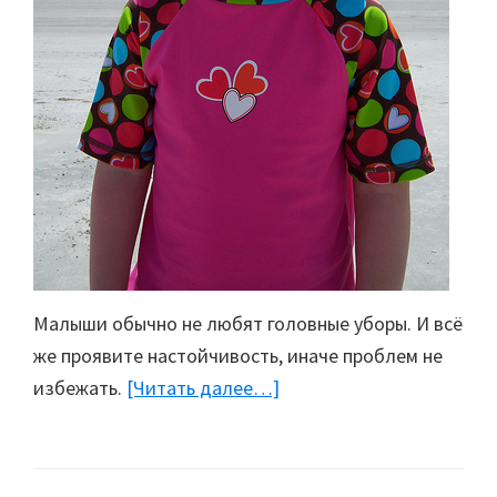
Малыши обычно не любят головные уборы. И всё
же проявите настойчивость, иначе проблем не
избежать.
[Читать далее…]
about
На
пляже
—