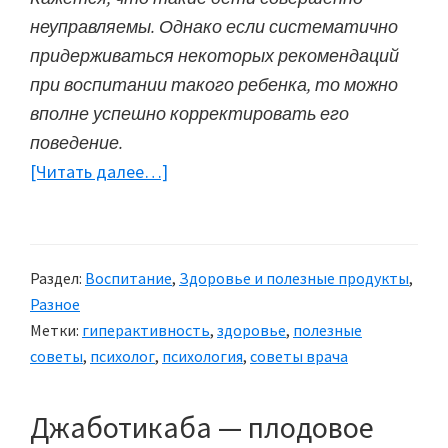
неуправляемы. Однако если систематично
придерживаться некоторых рекомендаций
при воспитании такого ребенка, то можно
вполне успешно корректировать его
поведение.
[Читать далее…]
about
Гиперактивный
ребёнок:
корректируем
Раздел:
Воспитание
,
Здоровье и полезные продукты
,
поведение
Разное
Метки:
гиперактивность
,
здоровье
,
полезные
советы
,
психолог
,
психология
,
советы врача
Джаботикаба — плодовое