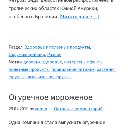
тропических областях Южной Америки,
особенно в Бразилии.
[Читать далее…]
about
Джаботикаб
—
плодовое
Раздел:
Здоровье и полезные продукты
,
дерево
Окружающий мир
,
Разное
Метки:
деревья
,
здоровье
,
интересные факты
,
полезные продукты
,
правильное питание
,
растения
,
фрукты
,
экзотические фрукты
Огуречное мороженое
29.04.2010
by
admin
Оставьте комментарий
Одна компания стала выпускать огуречное