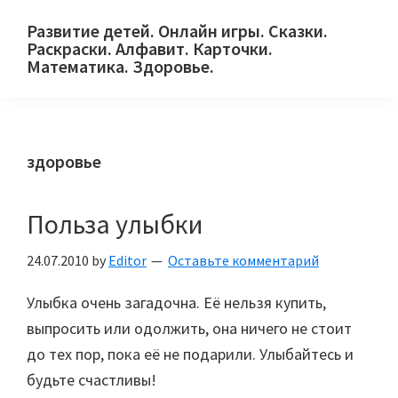
Skip
Skip
Skip
Развитие детей. Онлайн игры. Сказки.
to
to
to
Раскраски. Алфавит. Карточки.
primary
main
primary
Математика. Здоровье.
Сайт
navigation
content
sidebar
для
детей
здоровье
и
их
родителей.
Польза улыбки
24.07.2010
by
Editor
Оставьте комментарий
Улыбка очень загадочна. Её нельзя купить,
выпросить или одолжить, она ничего не стоит
до тех пор, пока её не подарили. Улыбайтесь и
будьте счастливы!