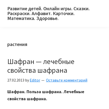
Skip
Skip
Skip
Развитие детей. Онлайн игры. Сказки.
to
to
to
Раскраски. Алфавит. Карточки.
primary
main
primary
Математика. Здоровье.
Сайт
navigation
content
sidebar
для
детей
растения
и
их
родителей.
Шафран — лечебные
свойства шафрана
27.02.2013
by
Editor
Оставьте комментарий
Шафран. Польза шафрана. Лечебные
свойства шафрана.