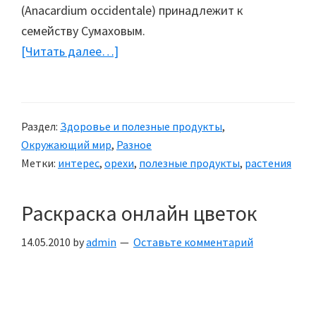
(Anacardium occidentale) принадлежит к
семейству Сумаховым.
[Читать далее…]
about
Орехи
кешью
растут
Раздел:
Здоровье и полезные продукты
,
на
Окружающий мир
,
Разное
дереве
Метки:
интерес
,
орехи
,
полезные продукты
,
растения
кажу
Раскраска онлайн цветок
14.05.2010
by
admin
Оставьте комментарий