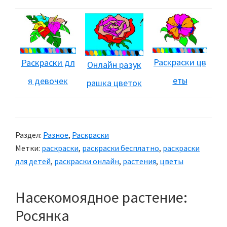
Раскраски цв
Раскраски дл
Онлайн разук
еты
я девочек
рашка цветок
Раздел:
Разное
,
Раскраски
Метки:
раскраски
,
раскраски бесплатно
,
раскраски
для детей
,
раскраски онлайн
,
растения
,
цветы
Насекомоядное растение:
Росянка