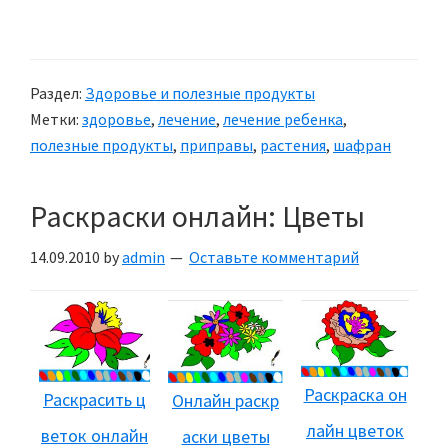
Шафран
—
лечебные
Раздел:
Здоровье и полезные продукты
свойства
Метки:
здоровье
,
лечение
,
лечение ребенка
,
шафрана
полезные продукты
,
приправы
,
растения
,
шафран
Раскраски онлайн: Цветы
14.09.2010
by
admin
Оставьте комментарий
Раскраска он
Раскрасить ц
Онлайн раскр
лайн цветок
веток онлайн
аски цветы