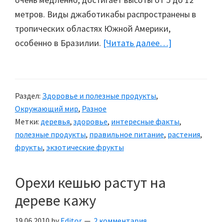
метров. Виды джаботикабы распространены в
тропических областях Южной Америки,
особенно в Бразилии.
[Читать далее…]
about
Джаботикаб
—
плодовое
Раздел:
Здоровье и полезные продукты
,
дерево
Окружающий мир
,
Разное
Метки:
деревья
,
здоровье
,
интересные факты
,
полезные продукты
,
правильное питание
,
растения
,
фрукты
,
экзотические фрукты
Орехи кешью растут на
дереве кажу
19.06.2010
by
Editor
2 комментария