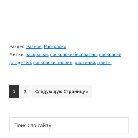
Раздел:
Разное
,
Раскраски
Метки:
раскраски
,
раскраски бесплатно
,
раскраски
для детей
,
раскраски онлайн
,
растения
,
цветы
Перейти
1
Перейти
2
Перейти
Следующую Страницу »
на
на
на
страницу
страницу
Основной
Поиск
по
сайдбар
сайту