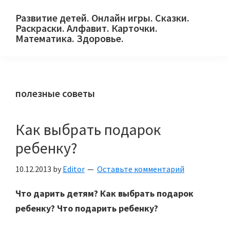
Skip
Skip
Skip
Развитие детей. Онлайн игры. Сказки.
to
to
to
Раскраски. Алфавит. Карточки.
primary
main
primary
Математика. Здоровье.
Сайт
navigation
content
sidebar
для
детей
полезные советы
и
их
родителей.
Как выбрать подарок
ребенку?
10.12.2013
by
Editor
Оставьте комментарий
Что дарить детям? Как выбрать подарок
ребенку? Что подарить ребенку?