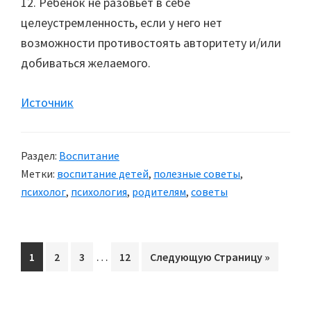
12. Ребенок не разовьет в себе
целеустремленность, если у него нет
возможности противостоять авторитету и/или
добиваться желаемого.
Источник
Раздел:
Воспитание
Метки:
воспитание детей
,
полезные советы
,
психолог
,
психология
,
родителям
,
советы
Interim
…
Перейти
1
Перейти
2
Перейти
3
Перейти
12
Перейти
Следующую Страницу »
pages
на
на
на
на
на
omitted
страницу
страницу
страницу
страницу