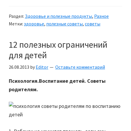
способов
улучшить
Раздел:
Здоровье и полезные продукты
,
Разное
свою
Метки:
здоровье
,
полезные советы
,
советы
память
12 полезных ограничений
для детей
26.08.2013
by
Editor
Оставьте комментарий
Психология.Воспитание детей. Советы
родителям.