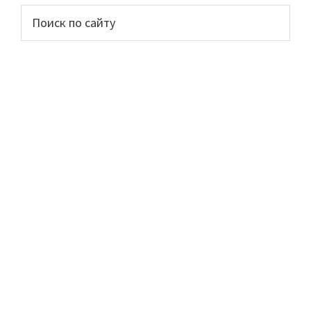
Основной
Поиск
по
сайдбар
сайту