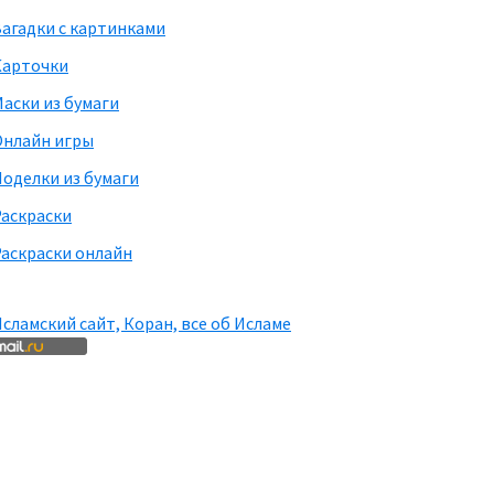
агадки с картинками
Карточки
аски из бумаги
Онлайн игры
оделки из бумаги
Раскраски
аскраски онлайн
сламский сайт, Коран, все об Исламе