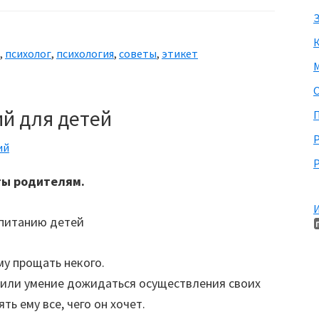
этикет
З
,
психолог
,
психология
,
советы
,
этикет
М
й для детей
П
ий
Р
ты родителям.
И
му прощать некого.
е или умение дожидаться осуществления своих
ть ему все, чего он хочет.