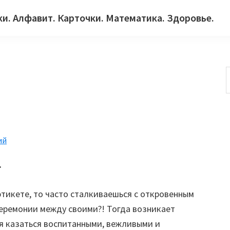
ки. Алфавит. Карточки. Математика. Здоровье.
с
ий
.
этикете, то часто сталкиваешься с откровенным
церемонии между своими?! Тогда возникает
ся казаться воспитанными, вежливыми и