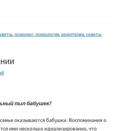
Воспитание:
Как
сделать
ребенка
советы
,
психолог
,
психология
,
родителям
,
советы
послушным
ании
ий
ьный пыл бабушек?
 семье оказываются бабушки. Воспоминания о
тся ими несколько идеализированно, что