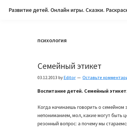
Skip
Skip
Skip
Развитие детей. Онлайн игры. Сказки. Раскрас
to
to
to
Сайт
primary
main
primary
для
navigation
content
sidebar
детей
психология
и
их
родителей.
Семейный этикет
03.12.2013
by
Editor
Оставьте комментар
Воспитание детей. Семейный этикет
Когда начинаешь говорить о семейном 
непониманием, мол, какие могут быть 
резонный вопрос: а почему мы стараем