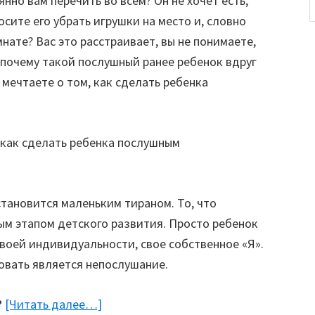
нно вам перечить во всем? Он не хочет есть,
осите его убрать игрушки на место и, словно
нате? Вас это расстраивает, вы не понимаете,
 почему такой послушный ранее ребенок вдруг
мечтаете о том, как сделать ребенка
становится маленьким тираном. То, что
ым этапом детского развития. Просто ребенок
воей индивидуальности, свое собственное «Я».
овать является непослушание.
?
[Читать далее…]
about