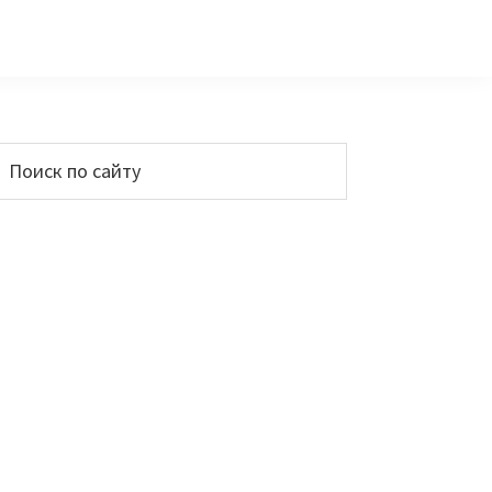
Основной
Поиск
по
сайдбар
айту