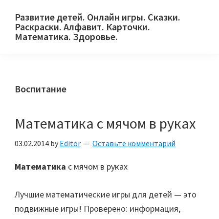
Skip
Skip
Skip
Развитие детей. Онлайн игры. Сказки.
to
to
to
Раскраски. Алфавит. Карточки.
primary
main
primary
Математика. Здоровье.
Сайт
navigation
content
sidebar
для
детей
Воспитание
и
их
родителей.
Математика с мячом в руках
03.02.2014
by
Editor
Оставьте комментарий
Математика
с мячом в руках
Лучшие математические игры для детей — это
подвижные игры! Проверено: информация,