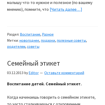
малышу что-то нужное и полезное (по вашему
мнению), помните, что
[Читать далее…]
about
Как
выбрать
подарок
Раздел:
Воспитание
,
Разное
ребенку?
Метки:
новогоднее
,
подарки
,
полезные советы
,
родителям
,
советы
Семейный этикет
03.12.2013
by
Editor
Оставьте комментарий
Воспитание детей. Семейный этикет.
Когда начинаешь говорить о семейном этикете,
то часто сталкиваешься с откровенным