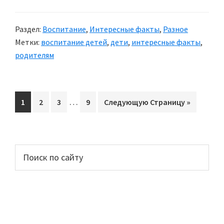
Раздел:
Воспитание
,
Интересные факты
,
Разное
Метки:
воспитание детей
,
дети
,
интересные факты
,
родителям
Interim
…
Перейти
1
Перейти
2
Перейти
3
Перейти
9
Перейти
Следующую Страницу »
pages
на
на
на
на
на
omitted
страницу
страницу
страницу
страницу
Основной
Поиск
по
сайдбар
сайту