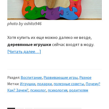
photo by oshita946
Хотя купить их еще можно далеко не везде,
деревянные игрушки
сейчас входят в моду.
[Читать далее…]
about
Деревянные
игрушки
Раздел:
Воспитание
,
Развивающие игры
,
Разное
Метки:
Игрушки
,
подарки
,
полезные советы
,
Почему?
Как? Зачем?
,
психолог
,
психология
,
родителям