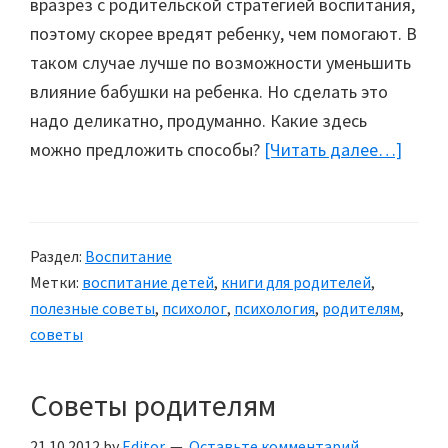
вразрез с родительской стратегией воспитания,
поэтому скорее вредят ребенку, чем помогают. В
таком случае лучше по возможности уменьшить
влияние бабушки на ребенка. Но сделать это
надо деликатно, продуманно. Какие здесь
можно предложить способы?
[Читать далее…]
about
Роль
бабу
в
Раздел:
Воспитание
восп
Метки:
воспитание детей
,
книги для родителей
,
полезные советы
,
психолог
,
психология
,
родителям
,
советы
Советы родителям
21.10.2012
by
Editor
Оставьте комментарий