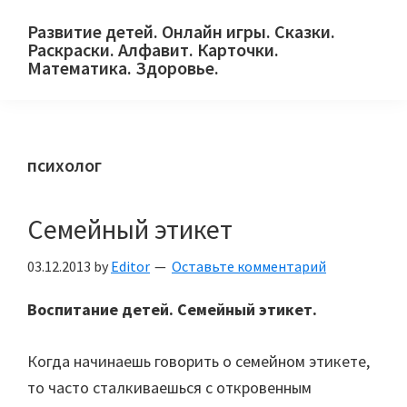
Skip
Skip
Skip
Развитие детей. Онлайн игры. Сказки.
to
to
to
Раскраски. Алфавит. Карточки.
primary
main
primary
Математика. Здоровье.
Сайт
navigation
content
sidebar
для
детей
психолог
и
их
родителей.
Семейный этикет
03.12.2013
by
Editor
Оставьте комментарий
Воспитание детей. Семейный этикет.
Когда начинаешь говорить о семейном этикете,
то часто сталкиваешься с откровенным