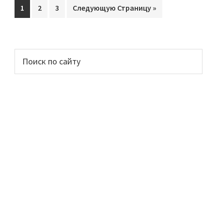
Перейти
1
Перейти
2
Перейти
3
Перейти
Следующую Страницу »
на
на
на
на
страницу
страницу
страницу
Основной
Поиск
по
сайдбар
сайту