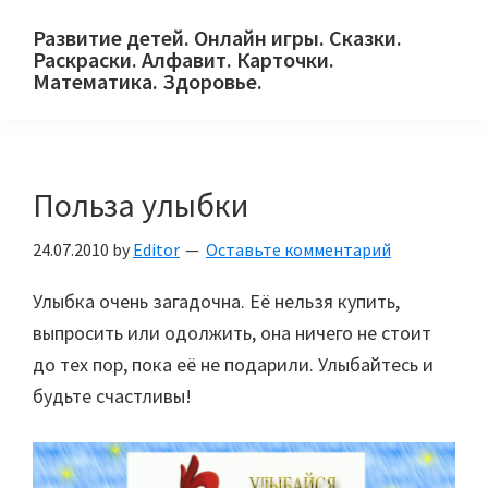
Skip
Skip
Skip
Развитие детей. Онлайн игры. Сказки.
to
to
to
Раскраски. Алфавит. Карточки.
primary
main
primary
Математика. Здоровье.
Сайт
navigation
content
sidebar
для
детей
Польза улыбки
и
их
24.07.2010
by
Editor
Оставьте комментарий
родителей.
Улыбка очень загадочна. Её нельзя купить,
выпросить или одолжить, она ничего не стоит
до тех пор, пока её не подарили. Улыбайтесь и
будьте счастливы!