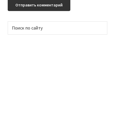
Основной
Поиск
по
сайдбар
сайту