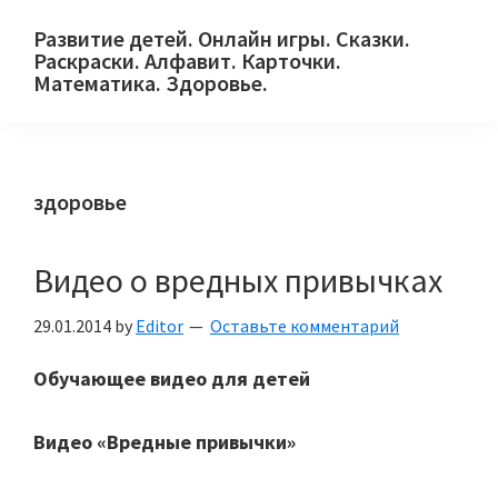
Skip
Skip
Skip
Развитие детей. Онлайн игры. Сказки.
to
to
to
Раскраски. Алфавит. Карточки.
primary
main
primary
Математика. Здоровье.
Сайт
navigation
content
sidebar
для
детей
здоровье
и
их
родителей.
Видео о вредных привычках
29.01.2014
by
Editor
Оставьте комментарий
Обучающее видео для детей
Видео «Вредные привычки»