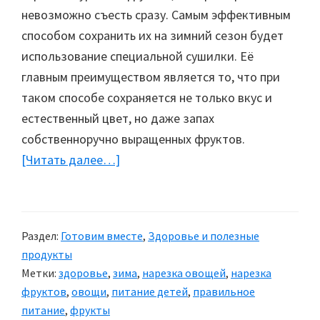
невозможно съесть сразу. Самым эффективным
способом сохранить их на зимний сезон будет
использование специальной сушилки. Её
главным преимуществом является то, что при
таком способе сохраняется не только вкус и
естественный цвет, но даже запах
собственноручно выращенных фруктов.
[Читать далее…]
about
Сушилка
для
овощей
Раздел:
Готовим вместе
,
Здоровье и полезные
и
продукты
фруктов
Метки:
здоровье
,
зима
,
нарезка овощей
,
нарезка
фруктов
,
овощи
,
питание детей
,
правильное
питание
,
фрукты