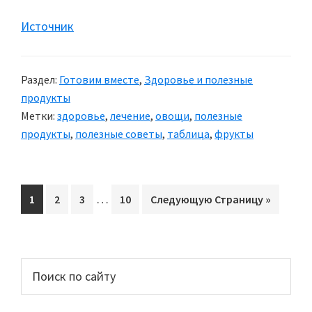
Источник
Раздел:
Готовим вместе
,
Здоровье и полезные
продукты
Метки:
здоровье
,
лечение
,
овощи
,
полезные
продукты
,
полезные советы
,
таблица
,
фрукты
Interim
…
Перейти
1
Перейти
2
Перейти
3
Перейти
10
Перейти
Следующую Страницу »
pages
на
на
на
на
на
omitted
страницу
страницу
страницу
страницу
Основной
Поиск
по
сайдбар
сайту