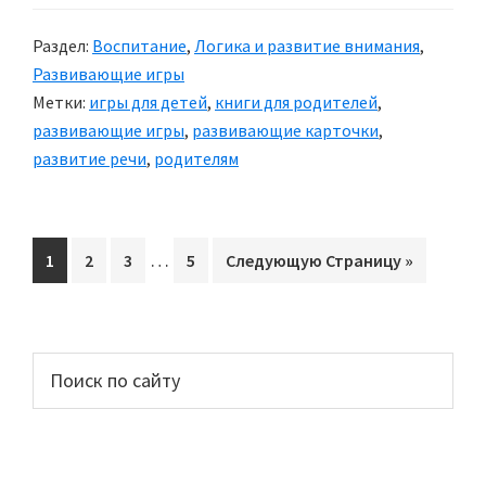
развития
Раздел:
Воспитание
,
Логика и развитие внимания
,
речи
Развивающие игры
малышей
Метки:
игры для детей
,
книги для родителей
,
с
развивающие игры
,
развивающие карточки
,
3-
развитие речи
,
родителям
х
до
5-
Interim
…
Перейти
1
Перейти
2
Перейти
3
Перейти
5
Перейти
Следующую Страницу »
ти
pages
на
на
на
на
на
лет
omitted
страницу
страницу
страницу
страницу
Основной
Поиск
по
сайдбар
сайту