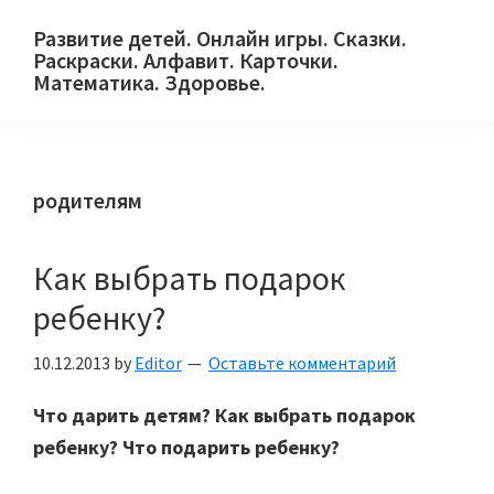
Skip
Skip
Skip
Развитие детей. Онлайн игры. Сказки.
to
to
to
Раскраски. Алфавит. Карточки.
primary
main
primary
Математика. Здоровье.
Сайт
navigation
content
sidebar
для
детей
родителям
и
их
родителей.
Как выбрать подарок
ребенку?
10.12.2013
by
Editor
Оставьте комментарий
Что дарить детям? Как выбрать подарок
ребенку? Что подарить ребенку?