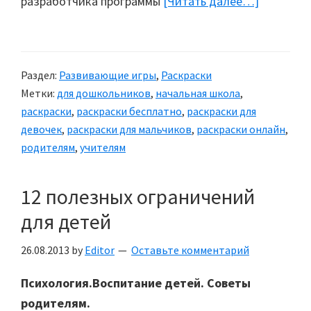
разработчика программы
[Читать далее…]
about
Програм
комплекс
«Раскрас
Раздел:
Развивающие игры
,
Раскраски
Метки:
для дошкольников
,
начальная школа
,
раскраски
,
раскраски бесплатно
,
раскраски для
девочек
,
раскраски для мальчиков
,
раскраски онлайн
,
родителям
,
учителям
12 полезных ограничений
для детей
26.08.2013
by
Editor
Оставьте комментарий
Психология.Воспитание детей. Советы
родителям.