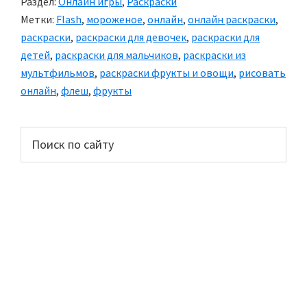
Раздел:
Онлайн игры
,
Раскраски
Метки:
Flash
,
мороженое
,
онлайн
,
онлайн раскраски
,
раскраски
,
раскраски для девочек
,
раскраски для
детей
,
раскраски для мальчиков
,
раскраски из
мультфильмов
,
раскраски фрукты и овощи
,
рисовать
онлайн
,
флеш
,
фрукты
Основной
Поиск
по
сайдбар
сайту