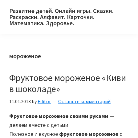
Skip
Skip
Skip
Развитие детей. Онлайн игры. Сказки.
to
to
to
Раскраски. Алфавит. Карточки.
primary
main
primary
Математика. Здоровье.
Сайт
navigation
content
sidebar
для
детей
мороженое
и
их
родителей.
Фруктовое мороженое «Киви
в шоколаде»
11.01.2013
by
Editor
Оставьте комментарий
Фруктовое мороженое своими руками
—
делаем вместе с детьми.
Полезное и вкусное
фруктовое мороженое
с