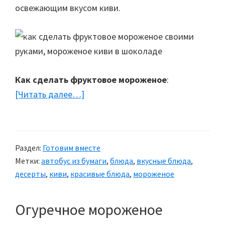
освежающим вкусом киви.
Как сделать фруктовое мороженое
:
[Читать далее…]
about
Фруктовое
мороженое
«Киви
Раздел:
Готовим вместе
в
Метки:
автобус из бумаги
,
блюда
,
вкусные блюда
,
шоколаде»
десерты
,
киви
,
красивые блюда
,
мороженое
Огуречное мороженое