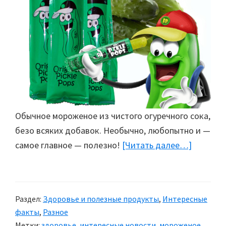
Обычное мороженое из чистого огуречного сока,
безо всяких добавок. Необычно, любопытно и —
самое главное — полезно!
[Читать далее…]
about
Огуречн
мороже
Раздел:
Здоровье и полезные продукты
,
Интересные
факты
,
Разное
Метки:
здоровье
,
интересные новости
,
мороженое
,