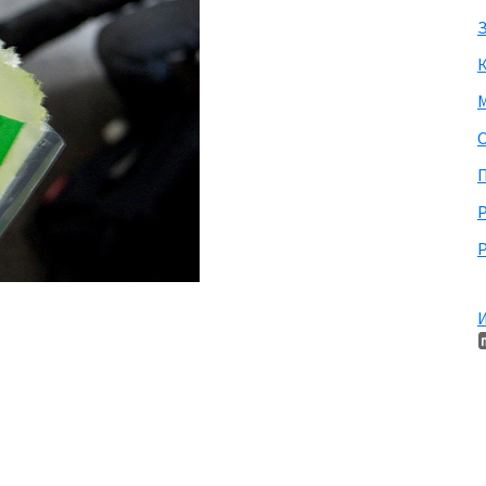
З
М
П
Р
И