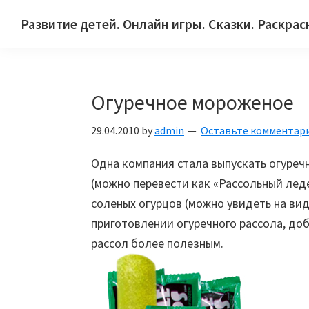
Skip
Skip
Skip
Развитие детей. Онлайн игры. Сказки. Раскрас
to
to
to
Сайт
primary
main
primary
для
navigation
content
sidebar
детей
Огуречное мороженое
и
их
29.04.2010
by
admin
Оставьте комментар
родителей.
Одна компания стала выпускать огуреч
(можно перевести как «Рассольный лед
соленых огурцов (можно увидеть на вид
приготовлении огуречного рассола, доб
рассол более полезным.