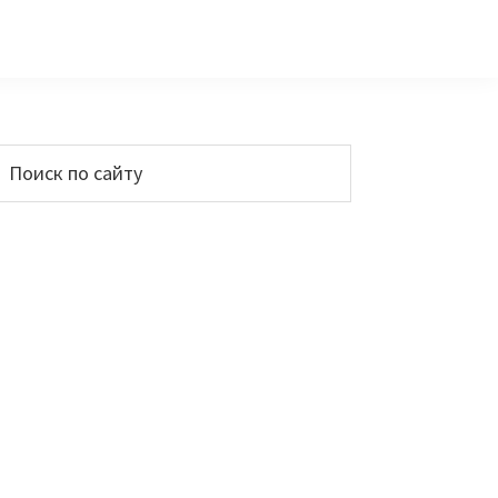
Основной
Поиск
по
сайдбар
айту