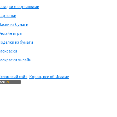
агадки с картинками
Карточки
аски из бумаги
Онлайн игры
оделки из бумаги
Раскраски
аскраски онлайн
сламский сайт, Коран, все об Исламе