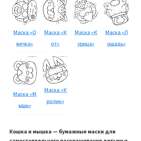
Маска «О
Маска «К
Маска «К
Маска «Л
вечка»
от»
урица»
ошадь»
Маска «К
Маска «М
ролик»
ышь»
Кошка и мышка — бумажные маски для
самостоятельного раскрашивания детьми и