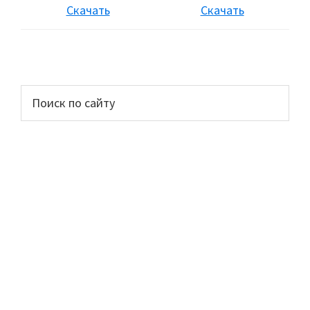
Скачать
Скачать
Основной
Поиск
по
сайдбар
сайту