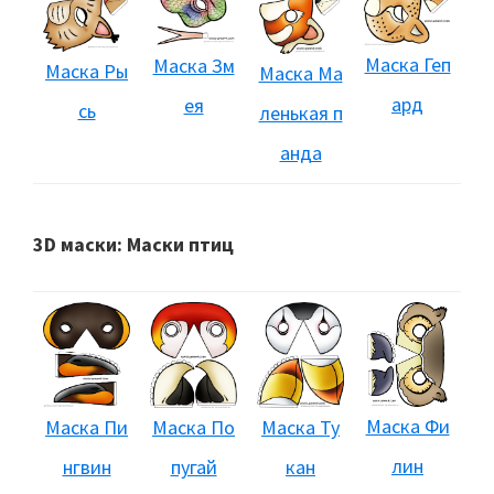
Маска Геп
Маска Зм
Маска Ры
Маска Ма
ард
ея
сь
ленькая п
анда
3D маски: Маски птиц
Маска Фи
Маска Ту
Маска По
Маска Пи
лин
кан
пугай
нгвин