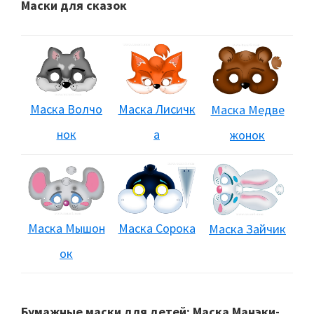
Маски для сказок
Маска Волчо
Маска Лисичк
Маска Медве
нок
а
жонок
Маска Мышон
Маска Сорока
Маска Зайчик
ок
Бумажные маски для детей: Маска Манэки-