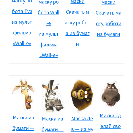
маску ро
маски
маску ро
маски
бота Eva
Скачать м
бота Wall
Скачать ма
из мульт
аску робот
-e
ску робота
фильма
а из бумаг
из мульт
из бумаги
«Wall-e»
и
фильма
«Wall-e»
Маска сд
Маска из
Маска Ле
Маска из
елай сво
бумаги —
в — из му
бумаги —