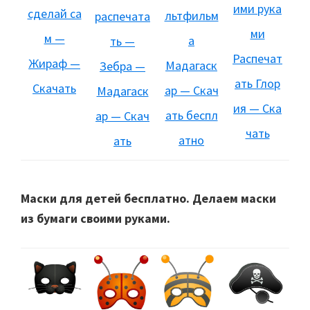
ими рука
сделай са
льтфильм
распечата
ми
м —
а
ть —
Распечат
Жираф —
Мадагаск
Зебра —
ать Глор
Скачать
ар — Скач
Мадагаск
ия — Ска
ать беспл
ар — Скач
чать
атно
ать
Маски для детей бесплатно. Делаем маски
из бумаги своими руками.