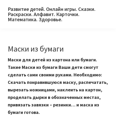
Skip
Skip
Skip
Развитие детей. Онлайн игры. Сказки.
to
to
to
Раскраски. Алфавит. Карточки.
primary
main
primary
Математика. Здоровье.
Сайт
navigation
content
sidebar
для
детей
Маски из бумаги
и
их
Маски для детей из картона или бумаги.
родителей.
Такие Маски из бумаги Ваши дети смогут
сделать сами своими руками. Необходимо:
Скачать понравившуюся маску, распечатать,
вырезать ножницами, наклеить на картон,
проделать дырки в обозначенных местах,
привязать завязки – резинки… и маска из
бумаги готова.