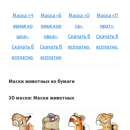
Маска «Ч
Маска «Б
Маска «О
Маска «П
ерная ко
ожья кор
са».
ират».
шка».
овка».
Скачать б
Скачать б
Скачать б
Скачать б
есплатно.
есплатно.
есплатно.
есплатно
Маски животных из бумаги
3D маски: Маски животных