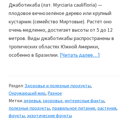
Джаботикаба (лат. Myrciaria caulifloria) —
плодовое вечнозелёное дерево или крупный
кустарник (семейство Миртовые). Растёт оно
очень медленно, достигает высоты от 5 до 12
метров. Виды джаботикабы распространены в
тропических областях Южной Америки,
особенно в Бразилии.
[Читать далее…]
about
Джаботикаб
—
плодовое
Раздел:
Здоровье и полезные продукты
,
дерево
Окружающий мир
,
Разное
Метки:
деревья
,
здоровье
,
интересные факты
,
полезные продукты
,
правильное питание
,
растения
,
фрукты
,
экзотические фрукты