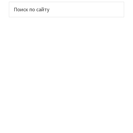
Основной
Поиск
по
сайдбар
сайту