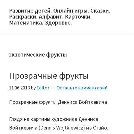
Skip
Skip
Skip
Развитие детей. Онлайн игры. Сказки.
to
to
to
Раскраски. Алфавит. Карточки.
primary
main
primary
Математика. Здоровье.
Сайт
navigation
content
sidebar
для
детей
экзотические фрукты
и
их
родителей.
Прозрачные фрукты
11.06.2013
by
Editor
Оставьте комментарий
Прозрачные фрукты Денниса Войткевича
Глядя на картины художника Денниса
Войткевича (Dennis Wojtkiewicz) из Огайо,