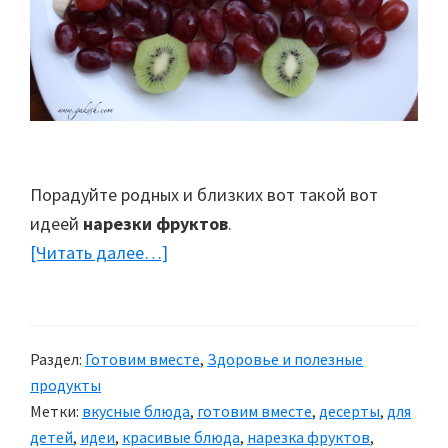
Порадуйте родных и близких вот такой вот
идеей
нарезки фруктов
.
[Читать далее…]
about
Нарезка
фруктов
Раздел:
Готовим вместе
,
Здоровье и полезные
продукты
Метки:
вкусные блюда
,
готовим вместе
,
десерты
,
для
детей
,
идеи
,
красивые блюда
,
нарезка фруктов
,