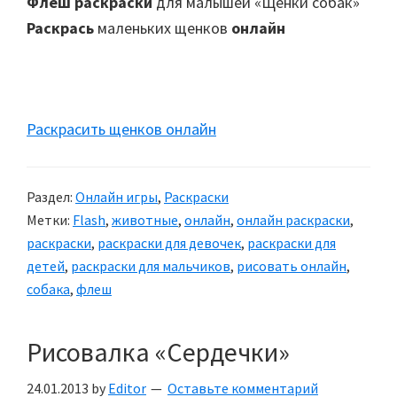
Флеш раскраски
для малышей «Щенки собак»
Раскрась
маленьких щенков
онлайн
Раскрасить щенков онлайн
Раздел:
Онлайн игры
,
Раскраски
Метки:
Flash
,
животные
,
онлайн
,
онлайн раскраски
,
раскраски
,
раскраски для девочек
,
раскраски для
детей
,
раскраски для мальчиков
,
рисовать онлайн
,
собака
,
флеш
Рисовалка «Сердечки»
24.01.2013
by
Editor
Оставьте комментарий