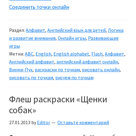
Соединить точки онлайн
Раздел:
Алфавит
,
Английский язык для детей
,
Логика
и развитие внимания
,
Онлайн игры
,
Развивающие
игры
Метки:
ABC
,
English
,
English alphabet
,
Flash
,
Алфавит
,
Английский алфавит
,
английский алфавит онлайн
,
Винни-Пух
,
раскраски по точкам
,
рисовать онлайн
,
рисовать по точкам
,
рисуем по точкам
Флеш раскраски «Щенки
собак»
27.01.2013
by
Editor
Оставьте комментарий