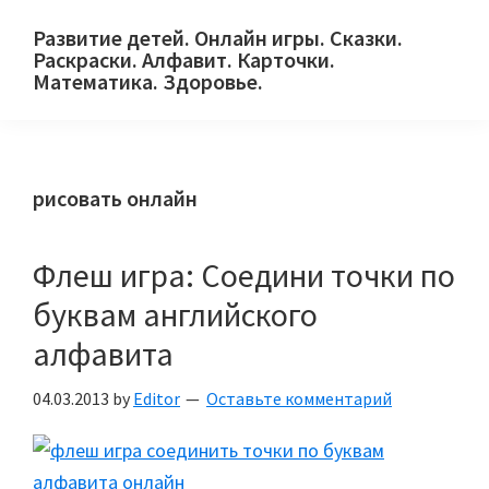
Skip
Skip
Skip
Развитие детей. Онлайн игры. Сказки.
to
to
to
Раскраски. Алфавит. Карточки.
primary
main
primary
Математика. Здоровье.
Сайт
navigation
content
sidebar
для
детей
рисовать онлайн
и
их
родителей.
Флеш игра: Соедини точки по
буквам английского
алфавита
04.03.2013
by
Editor
Оставьте комментарий