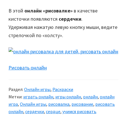
В этой
онлайн «рисовалке»
в качестве
кисточки появляются
сердечки
.
Удерживая нажатую левую кнопку мыши, ведите
стрелочкой по «холсту».
Рисовать онлайн
Раздел:
Онлайн игры
,
Раскраски
Метки:
играть онлайн
,
игры онлайн
,
онлайн
,
онлайн
игра
,
Онлайн игры
,
рисовалка
,
рисование
,
рисовать
онлайн
,
сердечки
,
сердце
,
учимся рисовать