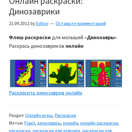
Онлайн раскраски:
Динозаврики
21.09.2012
by
Editor
Оставьте комментарий
Флеш раскраски
для малышей «
Динозавры
»
Раскрась динозавриков
онлайн
Раскрасить динозавров онлайн
Раздел:
Онлайн игры
,
Раскраски
Метки:
Flash
,
динозавры
,
онлайн
,
онлайн раскраски
,
раскраски
,
раскраски для девочек
,
раскраски для