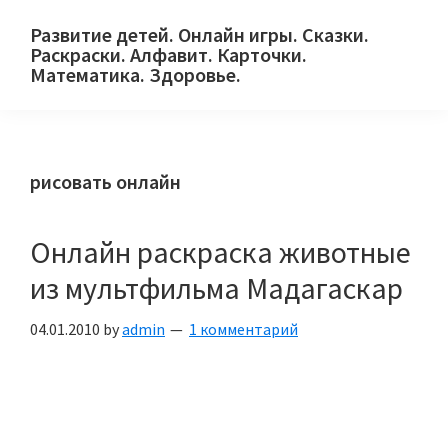
Skip
Skip
Skip
Развитие детей. Онлайн игры. Сказки.
to
to
to
Раскраски. Алфавит. Карточки.
primary
main
primary
Математика. Здоровье.
Сайт
navigation
content
sidebar
для
детей
рисовать онлайн
и
их
родителей.
Онлайн раскраска животные
из мультфильма Мадагаскар
04.01.2010
by
admin
1 комментарий