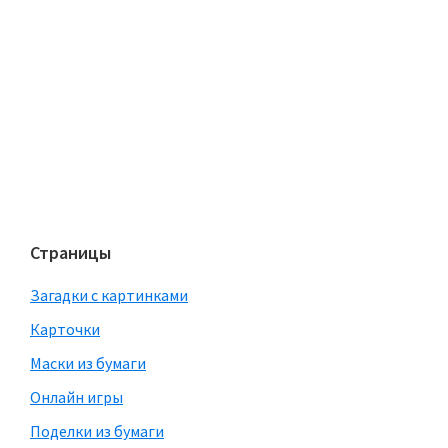
Страницы
Загадки с картинками
Карточки
Маски из бумаги
Онлайн игры
Поделки из бумаги