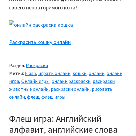
своего неповторимого кота!
Раскрасить кошку онлайн
Раздел:
Раскраски
Метки:
Flash
,
играть онлайн
,
кошки
,
онлайн
,
онлайн
игра
,
Онлайн игры
,
онлайн раскраски
,
раскраски
животные онлайн
,
раскраски онлайн
,
рисовать
онлайн
,
флеш
,
флэш игры
Флеш игра: Английский
алфавит, английские слова