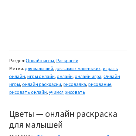
Раздел:
Онлайн игры
,
Раскраски
Метки:
для малышей
,
для самых маленьких
,
играть
онлайн
,
игры онлайн
,
онлайн
,
онлайн игра
,
Онлайн
игры
,
онлайн раскраски
,
рисовалка
,
рисование
,
рисовать онлайн
,
учимся рисовать
Цветы — онлайн раскраска
для малышей