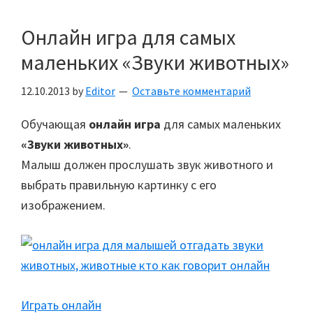
Онлайн игра для самых
маленьких «Звуки животных»
12.10.2013
by
Editor
Оставьте комментарий
Обучающая
онлайн игра
для самых маленьких
«Звуки животных»
.
Малыш должен прослушать звук животного и
выбрать правильную картинку с его
изображением.
Играть онлайн