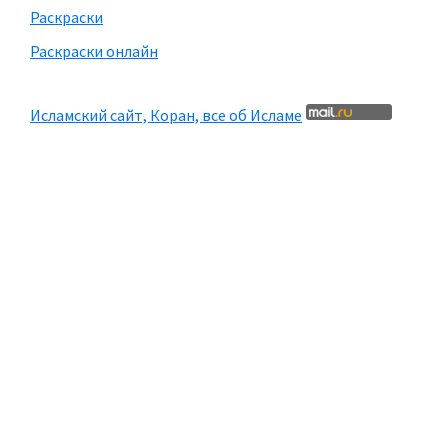
Раскраски
Раскраски онлайн
Исламский сайт, Коран, все об Исламе