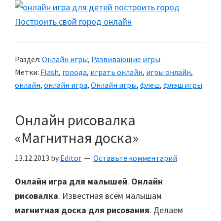
Построить свой город онлайн
Раздел:
Онлайн игры
,
Развивающие игры
Метки:
Flash
,
города
,
играть онлайн
,
игры онлайн
,
онлайн
,
онлайн игра
,
Онлайн игры
,
флеш
,
флэш игры
Онлайн рисовалка
«Магнитная доска»
13.12.2013
by
Editor
Оставьте комментарий
Онлайн игра для малышей
.
Онлайн
рисовалка
. Известная всем малышам
магнитная доска для рисования
. Делаем