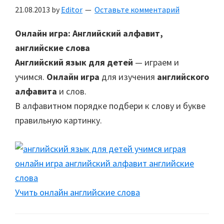
21.08.2013
by
Editor
Оставьте комментарий
Онлайн игра: Английский алфавит,
английские слова
Английский язык для детей
— играем и
учимся.
Онлайн игра
для изучения
английского
алфавита
и слов.
В алфавитном порядке подбери к слову и букве
правильную картинку.
Учить онлайн английские слова