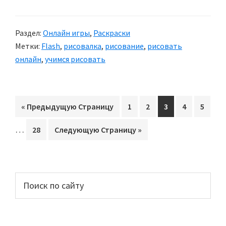
Раздел:
Онлайн игры
,
Раскраски
Метки:
Flash
,
рисовалка
,
рисование
,
рисовать
онлайн
,
учимся рисовать
«
Перейти
Предыдущую Страницу
Перейти
1
Перейти
2
Перейти
3
Перейти
4
Перей
5
на
на
на
на
на
на
Interim
…
Перейти
28
Перейти
Следующую Страницу »
страницу
страницу
страницу
страницу
стран
pages
на
на
omitted
страницу
Основной
Поиск
по
сайдбар
сайту