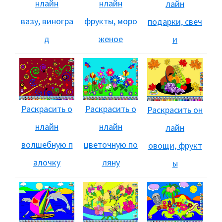
нлайн
нлайн
лайн
вазу, виногра
фрукты, моро
подарки, свеч
д
женое
и
Раскрасить о
Раскрасить о
Раскрасить он
нлайн
нлайн
лайн
волшебную п
цветочную по
овощи, фрукт
алочку
ляну
ы