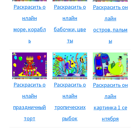
Раскрасить о
Раскрасить о
Раскрасить он
нлайн
нлайн
лайн
море, корабл
бабочки, цве
остров, пальм
ь
ты
ы
Раскрасить о
Раскрасить о
Раскрасить он
нлайн
нлайн
лайн
праздничный
тропических
картинка 1 се
торт
рыбок
нтября