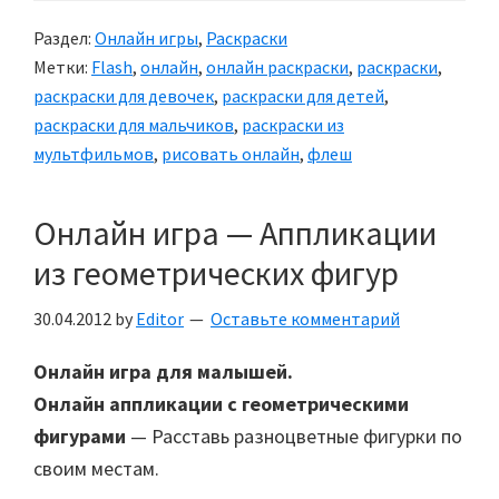
Раздел:
Онлайн игры
,
Раскраски
Метки:
Flash
,
онлайн
,
онлайн раскраски
,
раскраски
,
раскраски для девочек
,
раскраски для детей
,
раскраски для мальчиков
,
раскраски из
мультфильмов
,
рисовать онлайн
,
флеш
Онлайн игра — Аппликации
из геометрических фигур
30.04.2012
by
Editor
Оставьте комментарий
Онлайн игра для малышей.
Онлайн аппликации с геометрическими
фигурами
— Расставь разноцветные фигурки по
своим местам.