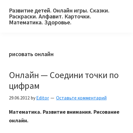
Skip
Skip
Skip
Развитие детей. Онлайн игры. Сказки.
to
to
to
Раскраски. Алфавит. Карточки.
primary
main
primary
Математика. Здоровье.
Сайт
navigation
content
sidebar
для
детей
рисовать онлайн
и
их
родителей.
Онлайн — Соедини точки по
цифрам
29.06.2012
by
Editor
Оставьте комментарий
Математика. Развитие внимания. Рисование
онлайн.