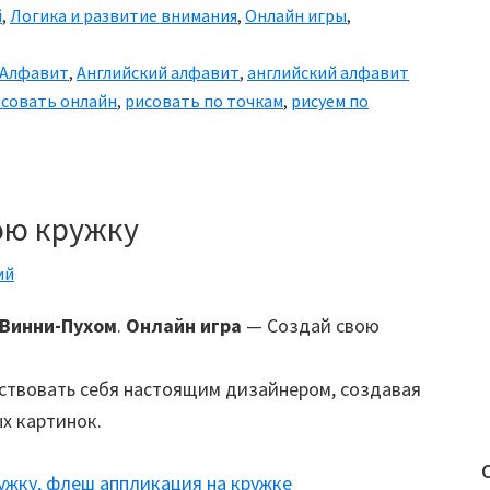
й
,
Логика и развитие внимания
,
Онлайн игры
,
Алфавит
,
Английский алфавит
,
английский алфавит
совать онлайн
,
рисовать по точкам
,
рисуем по
ою кружку
ий
 Винни-Пухом
.
Онлайн игра
— Создай свою
ствовать себя настоящим дизайнером, создавая
х картинок.