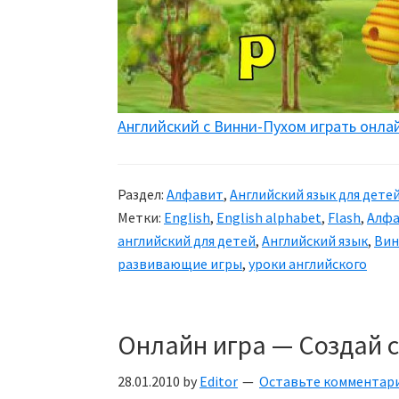
Английский с Винни-Пухом играть онла
Раздел:
Алфавит
,
Английский язык для дете
Метки:
English
,
English alphabet
,
Flash
,
Алф
английский для детей
,
Английский язык
,
Вин
развивающие игры
,
уроки английского
Онлайн игра — Создай 
28.01.2010
by
Editor
Оставьте комментар