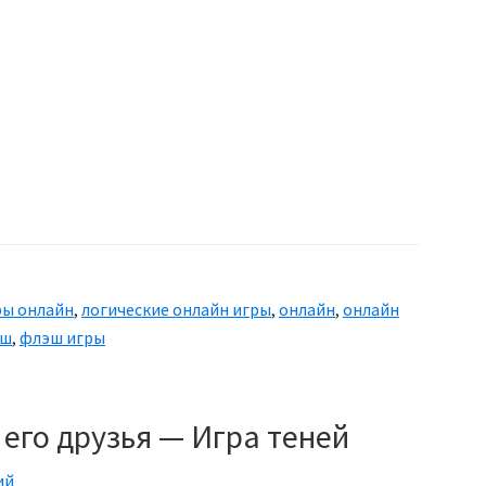
ры онлайн
,
логические онлайн игры
,
онлайн
,
онлайн
еш
,
флэш игры
 его друзья — Игра теней
ий