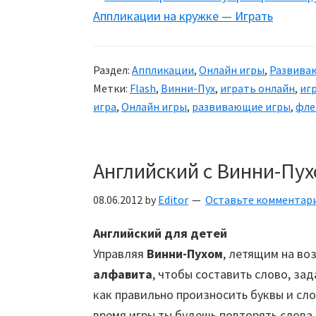
Аппликации на кружке — Играть
Раздел:
Аппликации
,
Онлайн игры
,
Развива
Метки:
Flash
,
Винни-Пух
,
играть онлайн
,
иг
игра
,
Онлайн игры
,
развивающие игры
,
фл
Английский с Винни-Пу
08.06.2012
by
Editor
Оставьте комментар
Английский для детей
Управляя
Винни-Пухом
, летящим на в
алфавита
, чтобы составить слово, за
как правильно произносить буквы и сло
время игры ты будешь повторять слова,