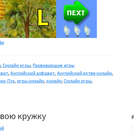
йн
й
,
Онлайн игры
,
Развивающие игры
авит
,
Английский алфавит
,
Английский детям онлайн
,
ни-Пух
,
игры онлайн
,
онлайн
,
Онлайн игры
,
свою кружку
ий