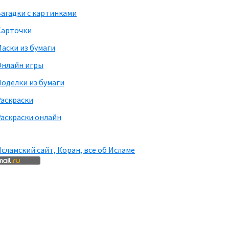
агадки с картинками
Карточки
аски из бумаги
Онлайн игры
оделки из бумаги
Раскраски
аскраски онлайн
сламский сайт, Коран, все об Исламе