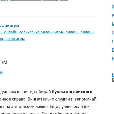
З
М
ющие игры
ры онлайн
,
логические онлайн игры
,
онлайн
,
онлайн
еш
,
флэш игры
П
Р
хом
ий
И
оздушном шарике, собирай
буквы английского
данное справа. Внимательно слушай и запоминай,
ва на английском языке. Ещё лучше, если во
 произнося их вслух. Таким образом, будет