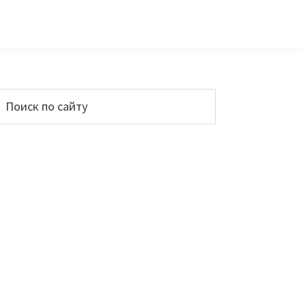
Основной
Поиск
по
сайдбар
айту