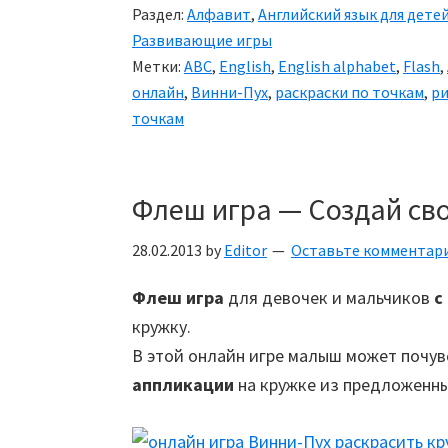
Раздел:
Алфавит
,
Английский язык для дете
Развивающие игры
Метки:
ABC
,
English
,
English alphabet
,
Flash
,
онлайн
,
Винни-Пух
,
раскраски по точкам
,
ри
точкам
Флеш игра — Создай св
28.02.2013
by
Editor
Оставьте комментар
Флеш игра
для девочек и мальчиков
с
кружку.
В этой онлайн игре малыш может почув
аппликации
на кружке из предложенны