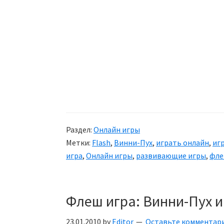
Раздел:
Онлайн игры
Метки:
Flash
,
Винни-Пух
,
играть онлайн
,
иг
игра
,
Онлайн игры
,
развивающие игры
,
фл
Флеш игра: Винни-Пух и
23.01.2010
by
Editor
Оставьте комментар