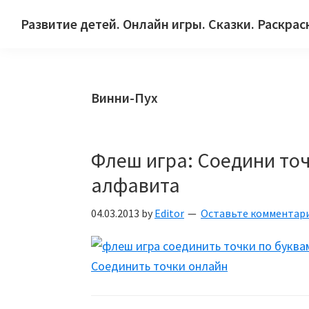
Skip
Skip
Skip
Развитие детей. Онлайн игры. Сказки. Раскрас
to
to
to
Сайт
primary
main
primary
для
navigation
content
sidebar
детей
Винни-Пух
и
их
родителей.
Флеш игра: Соедини точ
алфавита
04.03.2013
by
Editor
Оставьте комментар
Соединить точки онлайн