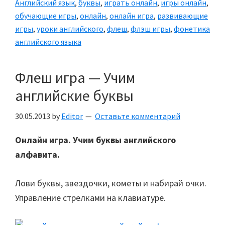
Английский язык
,
буквы
,
играть онлайн
,
игры онлайн
,
обучающие игры
,
онлайн
,
онлайн игра
,
развивающие
игры
,
уроки английского
,
флеш
,
флэш игры
,
фонетика
английского языка
Флеш игра — Учим
английские буквы
30.05.2013
by
Editor
Оставьте комментарий
Онлайн игра. Учим буквы английского
алфавита.
Лови буквы, звездочки, кометы и набирай очки.
Управление стрелками на клавиатуре.