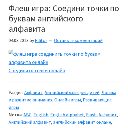
Флеш игра: Соедини точки по
буквам английского
алфавита
04.03.2013
by
Editor
Оставьте комментарий
Соединить точки онлайн
Раздел:
Алфавит
,
Английский язык для детей
,
Логика
и развитие внимания
,
Онлайн игры
,
Развивающие
игры
Метки:
ABC
,
English
,
English alphabet
,
Flash
,
Алфавит
,
Английский алфавит
,
английский алфавит онлайн
,