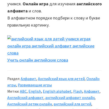
учимся.
Онлайн игра
для изучения
английского
алфавита
и слов.
В алфавитном порядке подбери к слову и букве
правильную картинку.
Учить онлайн английские слова
Раздел:
Алфавит
,
Английский язык для детей
,
Онлайн
игры
,
Развивающие игры
Метки:
ABC
,
English
,
English alphabet
,
Flash
,
Алфавит
,
Английский алфавит
,
английский алфавит онлайн
,
Английский детям онлайн
,
английский для детей
,