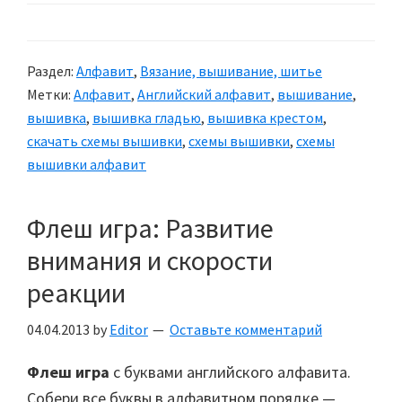
Раздел:
Алфавит
,
Вязание, вышивание, шитье
Метки:
Алфавит
,
Английский алфавит
,
вышивание
,
вышивка
,
вышивка гладью
,
вышивка крестом
,
скачать схемы вышивки
,
схемы вышивки
,
схемы
вышивки алфавит
Флеш игра: Развитие
внимания и скорости
реакции
04.04.2013
by
Editor
Оставьте комментарий
Флеш игра
с буквами английского алфавита.
Собери все буквы в алфавитном порядке —