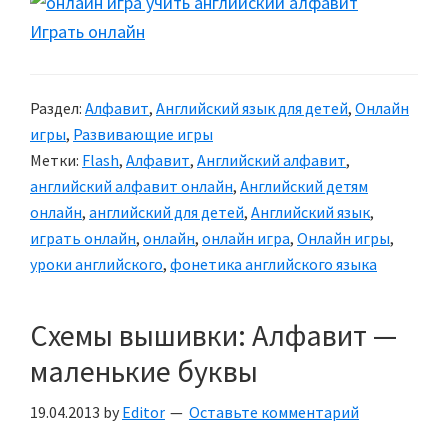
Играть онлайн
Раздел:
Алфавит
,
Английский язык для детей
,
Онлайн
игры
,
Развивающие игры
Метки:
Flash
,
Алфавит
,
Английский алфавит
,
английский алфавит онлайн
,
Английский детям
онлайн
,
английский для детей
,
Английский язык
,
играть онлайн
,
онлайн
,
онлайн игра
,
Онлайн игры
,
уроки английского
,
фонетика английского языка
Схемы вышивки: Алфавит —
маленькие буквы
19.04.2013
by
Editor
Оставьте комментарий