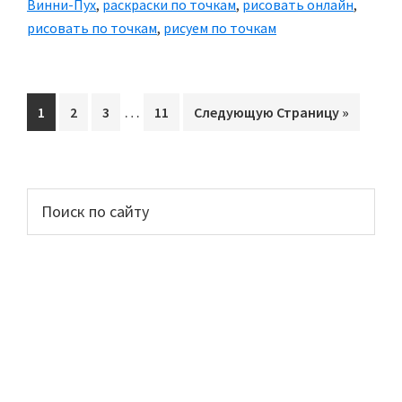
Винни-Пух
,
раскраски по точкам
,
рисовать онлайн
,
рисовать по точкам
,
рисуем по точкам
Interim
…
Перейти
1
Перейти
2
Перейти
3
Перейти
11
Перейти
Следующую Страницу »
pages
на
на
на
на
на
omitted
страницу
страницу
страницу
страницу
Основной
Поиск
по
сайдбар
сайту