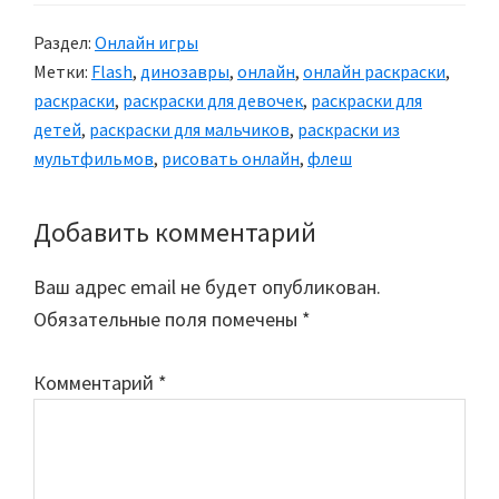
Раздел:
Онлайн игры
Метки:
Flash
,
динозавры
,
онлайн
,
онлайн раскраски
,
раскраски
,
раскраски для девочек
,
раскраски для
детей
,
раскраски для мальчиков
,
раскраски из
мультфильмов
,
рисовать онлайн
,
флеш
Добавить комментарий
Reader
Interactions
Ваш адрес email не будет опубликован.
Обязательные поля помечены
*
Комментарий
*