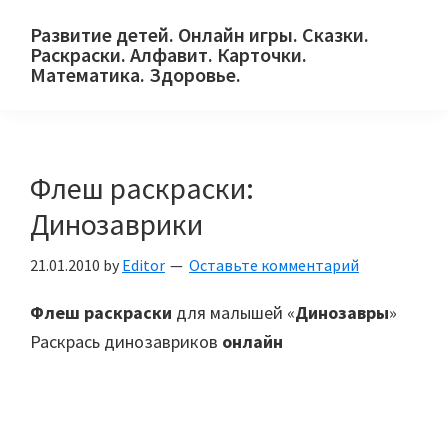
Skip
Skip
Skip
Развитие детей. Онлайн игры. Сказки.
to
to
to
Раскраски. Алфавит. Карточки.
primary
main
primary
Математика. Здоровье.
Сайт
navigation
content
sidebar
для
детей
Флеш раскраски:
и
их
Динозаврики
родителей.
21.01.2010
by
Editor
Оставьте комментарий
Флеш раскраски
для малышей «
Динозавры
»
Раскрась динозавриков
онлайн