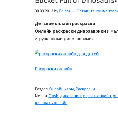
Bucket Full of Dinosaurs»
30.03.2013
by
Editor
Оставьте комментар
Детские онлайн раскраски
Онлайн раскраски динозаврики
и мал
игрушечными динозаврами»
Раскраски онлайн
Раздел:
Онлайн игры
,
Раскраски
Метки:
Flash
,
динозавры
,
играть онлайн
,
он
рисовать онлайн