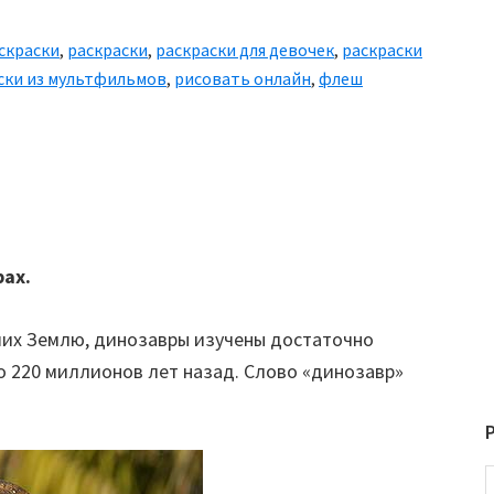
скраски
,
раскраски
,
раскраски для девочек
,
раскраски
ски из мультфильмов
,
рисовать онлайн
,
флеш
рах.
ших Землю, динозавры изучены достаточно
 220 миллионов лет назад. Слово «динозавр»