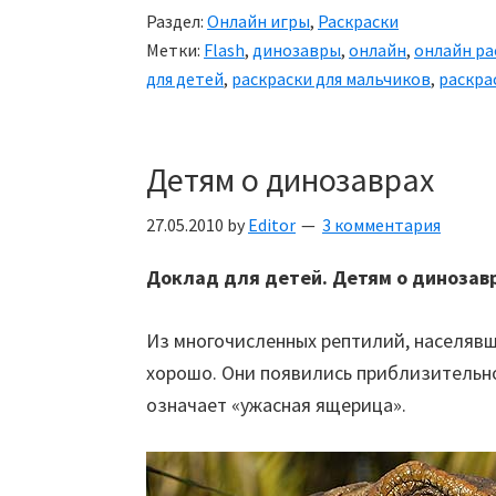
Раздел:
Онлайн игры
,
Раскраски
Метки:
Flash
,
динозавры
,
онлайн
,
онлайн ра
для детей
,
раскраски для мальчиков
,
раскра
Детям о динозаврах
27.05.2010
by
Editor
3 комментария
Доклад для детей.
Детям о динозав
Из многочисленных рептилий, населяв
хорошо. Они появились приблизительно
означает «ужасная ящерица».