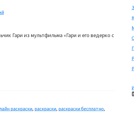
З
ий
М
ьчик Гари из мультфильма «Гари и его ведерко с
П
Р
И
лайн раскраски
,
раскраски
,
раскраски бесплатно
,