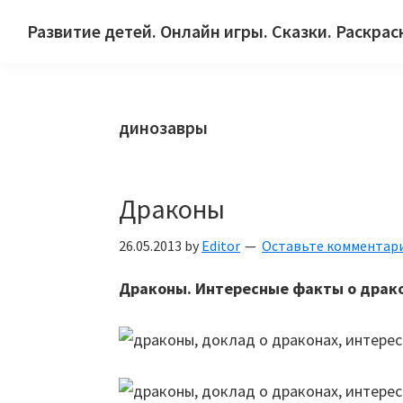
Skip
Skip
Skip
Развитие детей. Онлайн игры. Сказки. Раскрас
to
to
to
Сайт
primary
main
primary
для
navigation
content
sidebar
детей
динозавры
и
их
родителей.
Драконы
26.05.2013
by
Editor
Оставьте комментар
Драконы. Интересные факты о драко