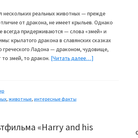
л нескольких реальных животных — прежде
отличие от дракона, не имеет крыльев. Однако
е всегда придерживаются — слова «змей» и
имы: крылатого дракона в славянских сказках
о греческого Ладона — драконом, чудовище,
 то змей, то дракон.
[Читать далее…]
about
Драконы
ир
ных
,
животные
,
интересные факты
тфильма «Harry and his