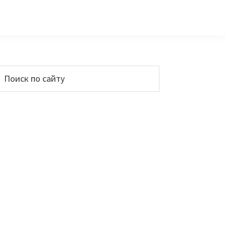
Основной
Поиск
по
сайдбар
айту