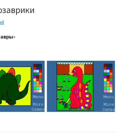
озаврики
ий
завры
»