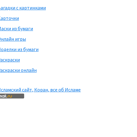
агадки с картинками
Карточки
аски из бумаги
Онлайн игры
оделки из бумаги
Раскраски
аскраски онлайн
сламский сайт, Коран, все об Исламе