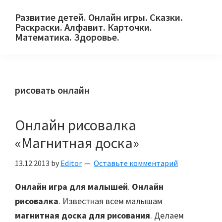
Skip
Skip
Skip
Развитие детей. Онлайн игры. Сказки.
to
to
to
Раскраски. Алфавит. Карточки.
primary
main
primary
Математика. Здоровье.
Сайт
navigation
content
sidebar
для
детей
рисовать онлайн
и
их
родителей.
Онлайн рисовалка
«Магнитная доска»
13.12.2013
by
Editor
Оставьте комментарий
Онлайн игра для малышей
.
Онлайн
рисовалка
. Известная всем малышам
магнитная доска для рисования
. Делаем