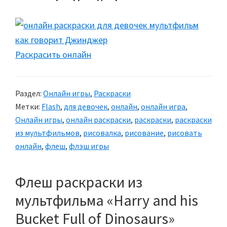
Раскрасить онлайн
Раздел:
Онлайн игры
,
Раскраски
Метки:
Flash
,
для девочек
,
онлайн
,
онлайн игра
,
Онлайн игры
,
онлайн раскраски
,
раскраски
,
раскраски
из мультфильмов
,
рисовалка
,
рисование
,
рисовать
онлайн
,
флеш
,
флэш игры
Флеш раскраски из
мультфильма «Harry and his
Bucket Full of Dinosaurs»