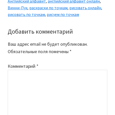
Английский алфавит
,
английский алфавит онлайн
,
Винни-Пух
,
раскраски по точкам
,
рисовать онлайн
,
рисовать по точкам
,
рисуем по точкам
Добавить комментарий
Reader
Interactions
Ваш адрес email не будет опубликован.
Обязательные поля помечены
*
Комментарий
*