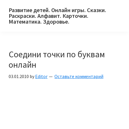
Skip
Skip
Skip
Развитие детей. Онлайн игры. Сказки.
to
to
to
Раскраски. Алфавит. Карточки.
primary
main
primary
Математика. Здоровье.
Сайт
navigation
content
sidebar
для
детей
Соедини точки по буквам
и
их
онлайн
родителей.
03.01.2010
by
Editor
Оставьте комментарий