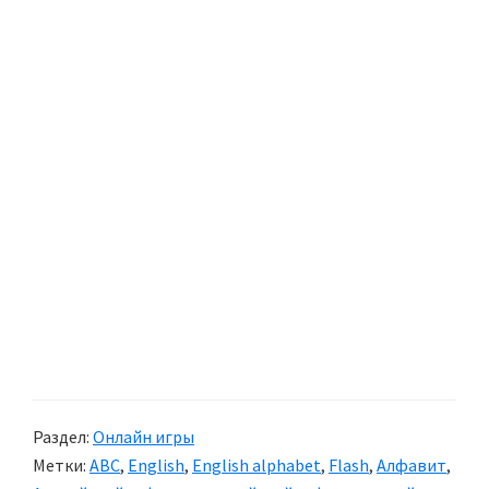
Раздел:
Онлайн игры
Метки:
ABC
,
English
,
English alphabet
,
Flash
,
Алфавит
,