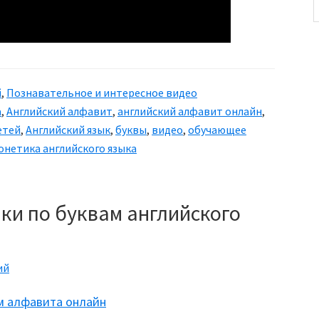
й
,
Познавательное и интересное видео
а
,
Английский алфавит
,
английский алфавит онлайн
,
етей
,
Английский язык
,
буквы
,
видео
,
обучающее
онетика английского языка
ки по буквам английского
ий