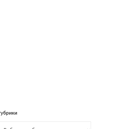
Рубрики
Рубрики