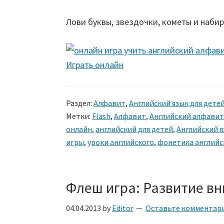
Лови буквы, звездочки, кометы и набир
Играть онлайн
Раздел:
Алфавит
,
Английский язык для дете
Метки:
Flash
,
Алфавит
,
Английский алфавит
онлайн
,
английский для детей
,
Английский 
игры
,
уроки английского
,
фонетика английс
Флеш игра: Развитие вн
04.04.2013
by
Editor
Оставьте комментар