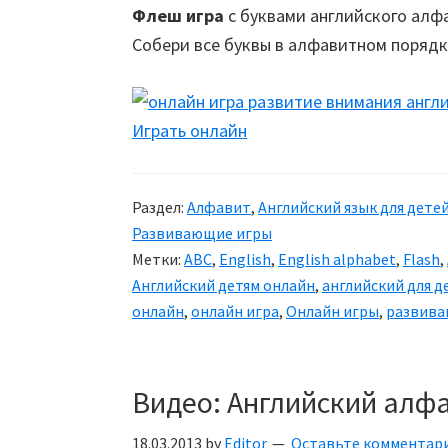
Флеш игра
с буквами английского алф
Собери все буквы в алфавитном порядк
Играть онлайн
Раздел:
Алфавит
,
Английский язык для дете
Развивающие игры
Метки:
ABC
,
English
,
English alphabet
,
Flash
,
Английский детям онлайн
,
английский для д
онлайн
,
онлайн игра
,
Онлайн игры
,
развива
Видео: Английский алф
18.03.2013
by
Editor
Оставьте комментар