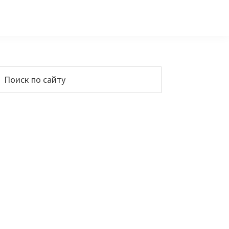
Основной
Поиск
по
сайдбар
айту