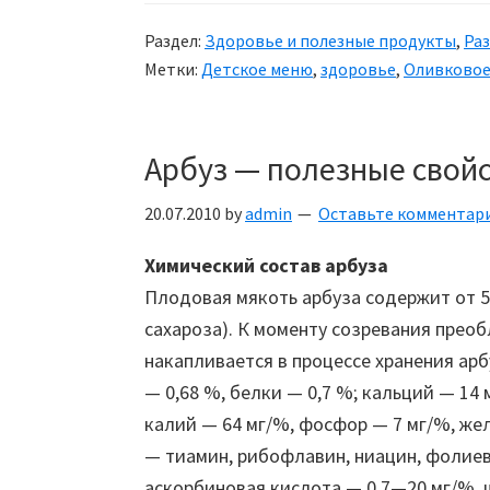
масло
Раздел:
Здоровье и полезные продукты
,
Ра
и
Метки:
Детское меню
,
здоровье
,
Оливковое
его
польза
Арбуз — полезные свой
20.07.2010
by
admin
Оставьте комментар
Химический состав арбуза
Плодовая мякоть арбуза содержит от 5,
сахароза). К моменту созревания прео
накапливается в процессе хранения ар
— 0,68 %, белки — 0,7 %; кальций — 14 
калий — 64 мг/%, фосфор — 7 мг/%, же
— тиамин, рибофлавин, ниацин, фолиев
аскорбиновая кислота — 0,7—20 мг/%, 