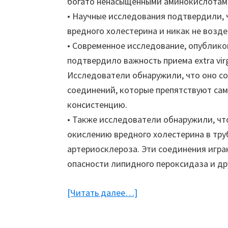
богато ненасыщенными аминокислотам
• Научные исследования подтвердили, 
вредного холестерина и никак не возде
• Современное исследование, опубликова
подтвердило важность приема extra virg
Исследователи обнаружили, что оно с
соединений, которые препятствуют сам
консистенцию.
• Также исследователи обнаружили, ч
окислению вредного холестерина в тру
артериосклероза. Эти соединения игра
опасности липидного пероксидаза и др
[Читать далее…]
about
Здоровье:
Оливковое