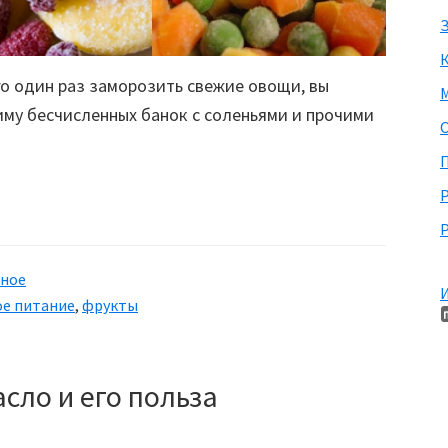
З
го один раз заморозить свежие овощи, вы
М
иму бесчисленных банок с соленьями и прочими
П
Р
зное
И
е питание
,
фрукты
сло и его польза