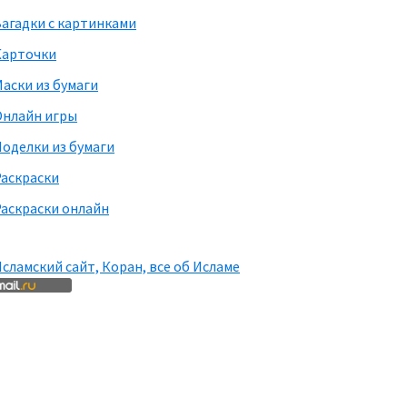
агадки с картинками
Карточки
аски из бумаги
Онлайн игры
оделки из бумаги
Раскраски
аскраски онлайн
сламский сайт, Коран, все об Исламе