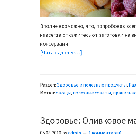
Вполне возможно, что, попробовав все
навсегда откажитесь от заготовки на з
консервами.
[Читать далее…]
about
Свежезамороженные
овощи
и
Раздел:
Здоровье и полезные продукты
,
Ра
фрукты:
Метки:
овощи
,
полезные советы
,
правильно
Полезные
советы
Здоровье: Оливковое ма
05.08.2010
by
admin
1 комментарий