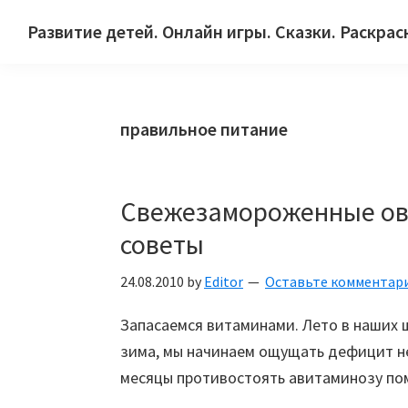
Skip
Skip
Skip
Развитие детей. Онлайн игры. Сказки. Раскрас
to
to
to
Сайт
primary
main
primary
для
navigation
content
sidebar
детей
правильное питание
и
их
родителей.
Свежезамороженные ов
советы
24.08.2010
by
Editor
Оставьте комментар
Запасаемся витаминами. Лето в наших 
зима, мы начинаем ощущать дефицит н
месяцы противостоять авитаминозу по