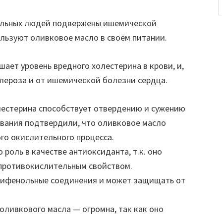
альных людей подвержены ишемической
льзуют оливковое масло в своём питании.
шает уровень вредного холестерина в крови, и,
лероза и от ишемической болезни сердца.
олестерина способствует отвердению и сужению
ования подтвердили, что оливковое масло
го окислительного процесса.
 роль в качестве антиоксиданта, т.к. оно
 противокислительным свойством.
лифенольные соединения и может защищать от
оливкового масла — огромна, так как оно