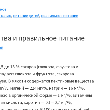
зное
 масло
,
питание детей
,
правильное питание
ства и правильное питание
ий
5 до 13 % сахаров (глюкоза, фруктоза и
бладают глюкоза и фруктоза, сахароза
буза. В мякоти содержатся пектиновые вещества
мг/%, магний — 224 мг/%, натрий — 16 мг/%,
лезо в органической форме — 1 мг/%; витамины
ая кислота, каротин — 0,1—0,7 мг/%,
щелочные вещества. В 100 граммах съедобной