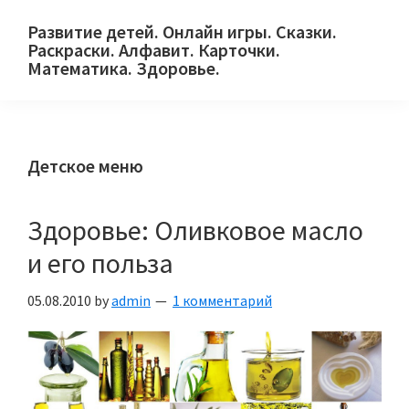
Skip
Skip
Skip
Развитие детей. Онлайн игры. Сказки.
to
to
to
Раскраски. Алфавит. Карточки.
primary
main
primary
Математика. Здоровье.
Сайт
navigation
content
sidebar
для
детей
Детское меню
и
их
родителей.
Здоровье: Оливковое масло
и его польза
05.08.2010
by
admin
1 комментарий