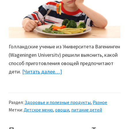
Голландские ученые из Университета Вагенинген
(Wageningen Universitv) решили выяснить, какой
способ приготовления овощей предпочитают
дети.
[Читать далее…]
about
Овощи
на
гарнир.
Раздел:
Здоровье и полезные продукты
,
Разное
Почему
Метки:
Детское меню
,
овощи
,
питание детей
дети
их