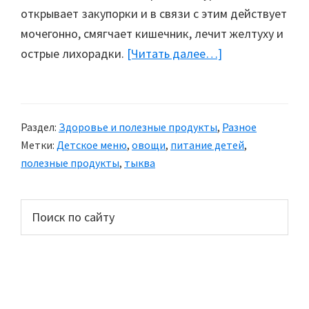
открывает закупорки и в связи с этим действует
мочегонно, смягчает кишечник, лечит желтуху и
острые лихорадки.
[Читать далее…]
about
Правильное
питание:
Тыква
Раздел:
Здоровье и полезные продукты
,
Разное
Метки:
Детское меню
,
овощи
,
питание детей
,
полезные продукты
,
тыква
Основной
Поиск
по
сайдбар
сайту