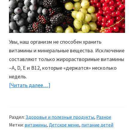
Увы, наш организм не способен хранить
витамины и минеральные вещества. Исключение
составляют только жирорастворимые витамины
–А, D, E и В12, которые «держатся» несколько
недель.
[Читать далее…]
about
Дары
летнего
сезона
Раздел:
Здоровье и полезные продукты
,
Разное
Метки:
витамины
,
Детское меню
,
питание детей