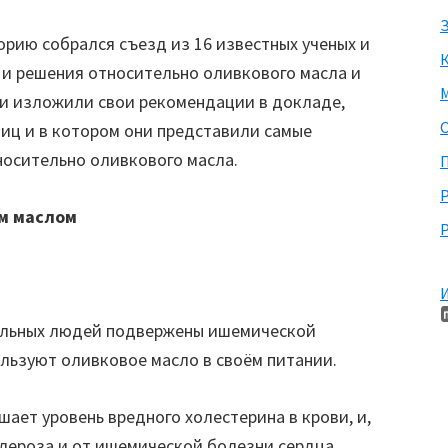
З
торию собрался съезд из 16 известных ученых и
 и решения относительно оливкового масла и
М
и изложили свои рекомендации в докладе,
ниц и в котором они представили самые
носительно оливкового масла.
П
ым маслом
Р
И
альных людей подвержены ишемической
льзуют оливковое масло в своём питании.
шает уровень вредного холестерина в крови, и,
лероза и от ишемической болезни сердца.