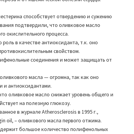
олестерина способствует отвердению и сужению
ования подтвердили, что оливковое масло
го окислительного процесса.
 роль в качестве антиоксиданта, т.к. оно
 противокислительным свойством.
лифенольные соединения и может защищать от
оливкового масла — огромна, так как оно
и и антиоксидантами.
что оливковое масло снижает уровень общего и
йствует на полезную глюкозу.
нное в журнале Atherosclerosis в 1995 г.,
in oil, – оливкового масла первого отжима.
одержит большое количество полифенольных