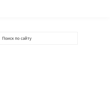
Основной
Поиск
по
сайдбар
айту