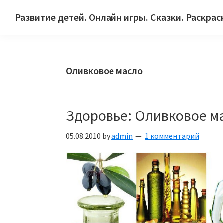
Skip
Skip
Skip
Развитие детей. Онлайн игры. Сказки. Раскрас
to
to
to
Сайт
primary
main
primary
для
navigation
content
sidebar
детей
Оливковое масло
и
их
родителей.
Здоровье: Оливковое ма
05.08.2010
by
admin
1 комментарий