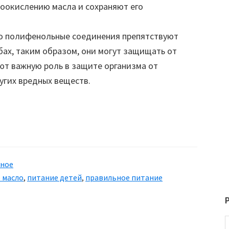
оокислению масла и сохраняют его
то полифенольные соединения препятствуют
бах, таким образом, они могут защищать от
ют важную роль в защите организма от
угих вредных веществ.
зное
 масло
,
питание детей
,
правильное питание