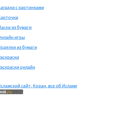
агадки с картинками
Карточки
аски из бумаги
Онлайн игры
оделки из бумаги
Раскраски
аскраски онлайн
сламский сайт, Коран, все об Исламе