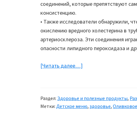
соединений, которые препятствуют сам
консистенцию.
• Также исследователи обнаружили, ч
окислению вредного холестерина в тру
артериосклероза. Эти соединения игра
опасности липидного пероксидаза и др
[Читать далее…]
about
Здоровье:
Оливковое
масло
Раздел:
Здоровье и полезные продукты
,
Ра
и
Метки:
Детское меню
,
здоровье
,
Оливковое
его
польза