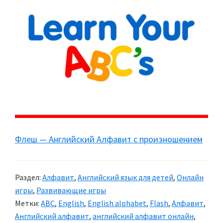
Флеш — Английский Алфавит с произношением
Раздел:
Алфавит
,
Английский язык для детей
,
Онлайн
игры
,
Развивающие игры
Метки:
ABC
,
English
,
English alphabet
,
Flash
,
Алфавит
,
Английский алфавит
,
английский алфавит онлайн
,