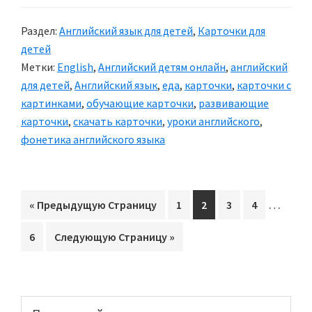
«Еда
Раздел:
Английский язык для детей
,
Карточки для
и
детей
напитки»
Метки:
English
,
Английский детям онлайн
,
английский
—
для детей
,
Английский язык
,
еда
,
карточки
,
карточки с
«Food
картинками
,
обучающие карточки
,
развивающие
and
карточки
,
скачать карточки
,
уроки английского
,
drinks»
фонетика английского языка
Interim
…
«
Перейти
Предыдущую Страницу
Перейти
1
Перейти
2
Перейти
3
Перейти
4
pages
на
на
на
на
на
Перейти
6
Перейти
Следующую Страницу »
omitted
страницу
страницу
страницу
страницу
на
на
страницу
Основной
Поиск