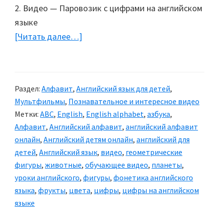
2. Видео — Паровозик с цифрами на английском
языке
[Читать далее…]
about
Обучающее
видео:
Английский
Раздел:
Алфавит
,
Английский язык для детей
,
язык
Мультфильмы
,
Познавательное и интересное видео
для
Метки:
ABC
,
English
,
English alphabet
,
азбука
,
детей
Алфавит
,
Английский алфавит
,
английский алфавит
(8
онлайн
,
Английский детям онлайн
,
английский для
уроков)
детей
,
Английский язык
,
видео
,
геометрические
фигуры
,
животные
,
обучающее видео
,
планеты
,
уроки английского
,
фигуры
,
фонетика английского
языка
,
фрукты
,
цвета
,
цифры
,
цифры на английском
языке