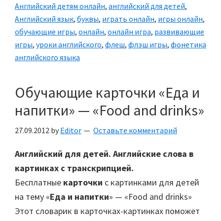
Английский детям онлайн
,
английский для детей
,
Английский язык
,
буквы
,
играть онлайн
,
игры онлайн
,
обучающие игры
,
онлайн
,
онлайн игра
,
развивающие
игры
,
уроки английского
,
флеш
,
флэш игры
,
фонетика
английского языка
Обучающие карточки «Еда и
напитки» — «Food and drinks»
27.09.2012
by
Editor
Оставьте комментарий
Английский для детей.
Английские слова в
картинках с транскрипцией.
Бесплатные
карточки
с картинками для детей
на тему «
Еда и напитки
» — «Food and drinks»
Этот словарик в карточках-картинках поможет