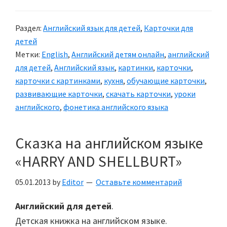
карточки
для
Раздел:
Английский язык для детей
,
Карточки для
детей
детей
«In
Метки:
English
,
Английский детям онлайн
,
английский
the
для детей
,
Английский язык
,
картинки
,
карточки
,
kitchen»
карточки с картинками
,
кухня
,
обучающие карточки
,
—
развивающие карточки
,
скачать карточки
,
уроки
«На
английского
,
фонетика английского языка
кухне»
Сказка на английском языке
«HARRY AND SHELLBURT»
05.01.2013
by
Editor
Оставьте комментарий
Английский для детей
.
Детская книжка на английском языке.