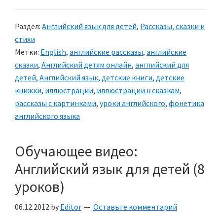
на
английском
Раздел:
Английский язык для детей
,
Рассказы, сказки и
языке
стихи
«HARRY
Метки:
English
,
английские рассказы
,
английские
AND
сказки
,
Английский детям онлайн
,
английский для
SHELLBURT»
детей
,
Английский язык
,
детские книги
,
детские
книжки
,
иллюстрации
,
иллюстрации к сказкам
,
рассказы с картинками
,
уроки английского
,
фонетика
английского языка
Обучающее видео:
Английский язык для детей (8
уроков)
06.12.2012
by
Editor
Оставьте комментарий