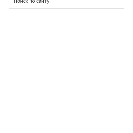
по
сайдбар
сайту