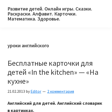
Skip
Skip
Skip
Развитие детей. Онлайн игры. Сказки.
to
to
to
Раскраски. Алфавит. Карточки.
primary
main
primary
Математика. Здоровье.
Сайт
navigation
content
sidebar
для
детей
уроки английского
и
их
родителей.
Бесплатные карточки для
детей «In the kitchen» — «На
кухне»
21.02.2013
by
Editor
2 комментария
Английский для детей. Английский словарик
в картинках.