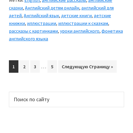
Метки:
English
,
английские рассказы
,
английские
AND
сказки
,
Английский детям онлайн
,
английский для
SHELLBURT»
детей
,
Английский язык
,
детские книги
,
детские
книжки
,
иллюстрации
,
иллюстрации к сказкам
,
рассказы с картинками
,
уроки английского
,
фонетика
английского языка
Interim
…
Перейти
1
Перейти
2
Перейти
3
Перейти
5
Перейти
Следующую Страницу »
pages
на
на
на
на
на
omitted
страницу
страницу
страницу
страницу
Основной
Поиск
по
сайдбар
сайту