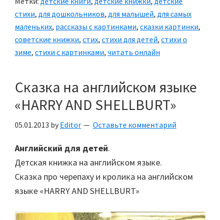
Метки:
детские книги
,
детские книжки
,
детские
стихи
,
для дошкольников
,
для малышей
,
для самых
маленьких
,
рассказы с картинками
,
сказки картинки
,
советские книжки
,
стих
,
стихи для детей
,
стихи о
зиме
,
стихи с картинками
,
читать онлайн
Сказка на английском языке
«HARRY AND SHELLBURT»
05.01.2013
by
Editor
Оставьте комментарий
Английский для детей
.
Детская книжка на английском языке.
Сказка про черепаху и кролика на английском
языке «HARRY AND SHELLBURT»