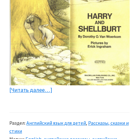
[Читать далее…]
about
Сказка
на
английском
Раздел:
Английский язык для детей
,
Рассказы, сказки и
языке
стихи
«HARRY