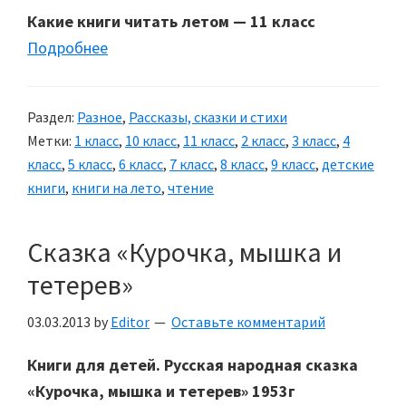
Какие книги читать летом — 11 класс
Подробнее
Раздел:
Разное
,
Рассказы, сказки и стихи
Метки:
1 класс
,
10 класс
,
11 класс
,
2 класс
,
3 класс
,
4
класс
,
5 класс
,
6 класс
,
7 класс
,
8 класс
,
9 класс
,
детские
книги
,
книги на лето
,
чтение
Сказка «Курочка, мышка и
тетерев»
03.03.2013
by
Editor
Оставьте комментарий
Книги для детей. Русская народная сказка
«Курочка, мышка и тетерев» 1953г