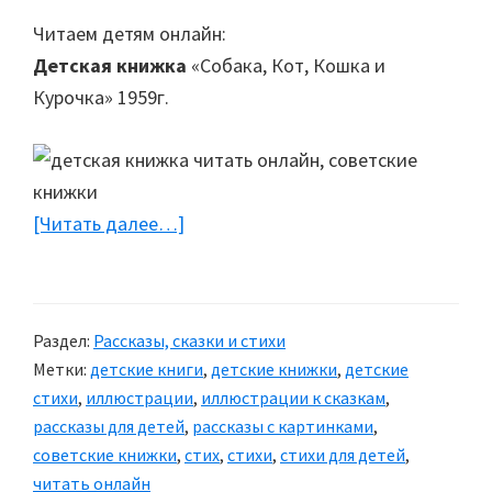
Читаем детям онлайн:
Детская книжка
«Собака, Кот, Кошка и
Курочка» 1959г.
[Читать далее…]
about
Книжка
«Собака,
Кот,
Раздел:
Рассказы, сказки и стихи
Кошка
Метки:
детские книги
,
детские книжки
,
детские
и
стихи
,
иллюстрации
,
иллюстрации к сказкам
,
Курочка»
рассказы для детей
,
рассказы с картинками
,
советские книжки
,
стих
,
стихи
,
стихи для детей
,
читать онлайн