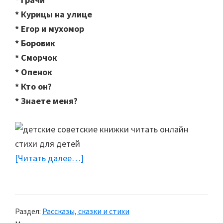
* Курицы на улице
* Егор и мухомор
* Боровик
* Сморчок
* Опенок
* Кто он?
* Знаете меня?
[Читать далее…]
about
Детская
книжка
«Шутки
Раздел:
Рассказы, сказки и стихи
прибаутки»