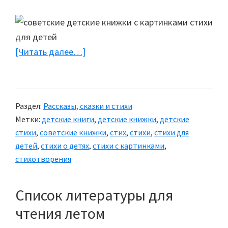
[Читать далее…]
about
Стихотворение
«Вова
—
Раздел:
Рассказы, сказки и стихи
всё
Метки:
детские книги
,
детские книжки
,
детские
наоборот»
стихи
,
советские книжки
,
стих
,
стихи
,
стихи для
детей
,
стихи о детях
,
стихи с картинками
,
стихотворения
Список литературы для
чтения летом