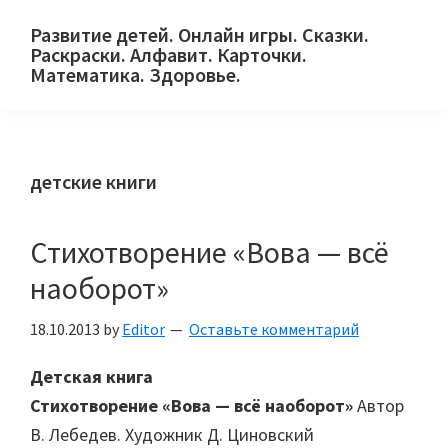
Skip
Skip
Skip
Развитие детей. Онлайн игры. Сказки.
to
to
to
Раскраски. Алфавит. Карточки.
primary
main
primary
Математика. Здоровье.
Сайт
navigation
content
sidebar
для
детей
детские книги
и
их
родителей.
Стихотворение «Вова — всё
наоборот»
18.10.2013
by
Editor
Оставьте комментарий
Детская книга
Стихотворение «Вова — всё наоборот»
Автор
В. Лебедев. Художник Д. Циновский