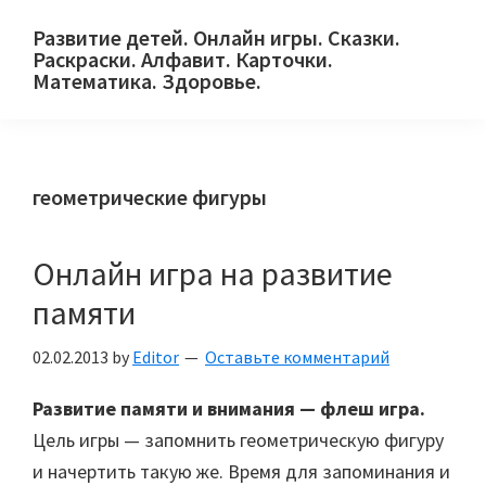
Skip
Skip
Skip
Развитие детей. Онлайн игры. Сказки.
to
to
to
Раскраски. Алфавит. Карточки.
primary
main
primary
Математика. Здоровье.
Сайт
navigation
content
sidebar
для
детей
геометрические фигуры
и
их
родителей.
Онлайн игра на развитие
памяти
02.02.2013
by
Editor
Оставьте комментарий
Развитие памяти и внимания — флеш игра.
Цель игры — запомнить геометрическую фигуру
и начертить такую же. Время для запоминания и