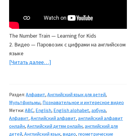
The Number Train — Learning for Kids
2. Видео — Паровозик с цифрами на английском
языке
[Читать далее…]
about
Обучающее
видео:
Английский
Раздел:
Алфавит
,
Английский язык для детей
,
язык
Мультфильмы
,
Познавательное и интересное видео
для
Метки:
ABC
,
English
,
English alphabet
,
азбука
,
детей
Алфавит
,
Английский алфавит
,
английский алфавит
(8
онлайн
,
Английский детям онлайн
,
английский для
уроков)
детей
,
Английский язык
,
видео
,
геометрические