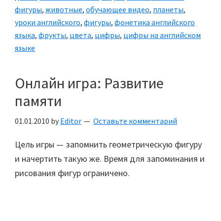
фигуры
,
животные
,
обучающее видео
,
планеты
,
уроки английского
,
фигуры
,
фонетика английского
языка
,
фрукты
,
цвета
,
цифры
,
цифры на английском
языке
Онлайн игра: Развитие
памяти
01.01.2010
by
Editor
Оставьте комментарий
Цель игры — запомнить геометрическую фигуру
и начертить такую же. Время для запоминания и
рисования фигур ограничено.