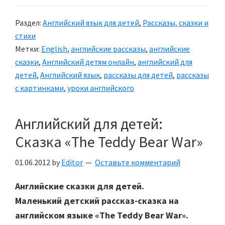
Короткие
Раздел:
Английский язык для детей
,
Рассказы, сказки и
рассказы
стихи
для
Метки:
English
,
английские рассказы
,
английские
детей
сказки
,
Английский детям онлайн
,
английский для
детей
,
Английский язык
,
рассказы для детей
,
рассказы
с картинками
,
уроки английского
Английский для детей:
Сказка «The Teddy Bear War»
01.06.2012
by
Editor
Оставьте комментарий
Английские сказки для детей.
Маленький детский рассказ-сказка на
английском языке «The Teddy Bear War».