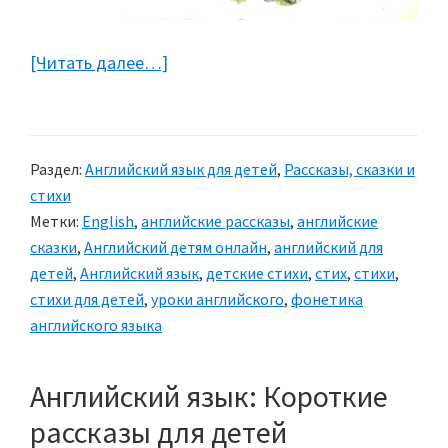
[Читать далее…]
about
Детские
стихи
на
Раздел:
Английский язык для детей
,
Рассказы, сказки и
английском
стихи
языке
Метки:
English
,
английские рассказы
,
английские
сказки
,
Английский детям онлайн
,
английский для
детей
,
Английский язык
,
детские стихи
,
стих
,
стихи
,
стихи для детей
,
уроки английского
,
фонетика
английского языка
Английский язык: Короткие
рассказы для детей