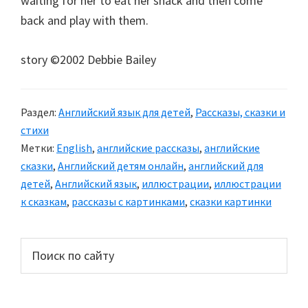
waiting for her to eat her snack and then come
back and play with them.
story ©2002 Debbie Bailey
Раздел:
Английский язык для детей
,
Рассказы, сказки и
стихи
Метки:
English
,
английские рассказы
,
английские
сказки
,
Английский детям онлайн
,
английский для
детей
,
Английский язык
,
иллюстрации
,
иллюстрации
к сказкам
,
рассказы с картинками
,
сказки картинки
Основной
Поиск
по
сайдбар
сайту