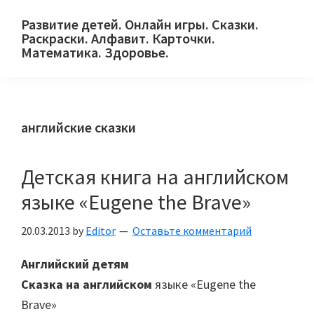
Skip
Skip
Skip
Развитие детей. Онлайн игры. Сказки.
to
to
to
Раскраски. Алфавит. Карточки.
primary
main
primary
Математика. Здоровье.
Сайт
navigation
content
sidebar
для
детей
английские сказки
и
их
родителей.
Детская книга на английском
языке «Eugene the Brave»
20.03.2013
by
Editor
Оставьте комментарий
Английский детям
Сказка на английском
языке «Eugene the
Brave»