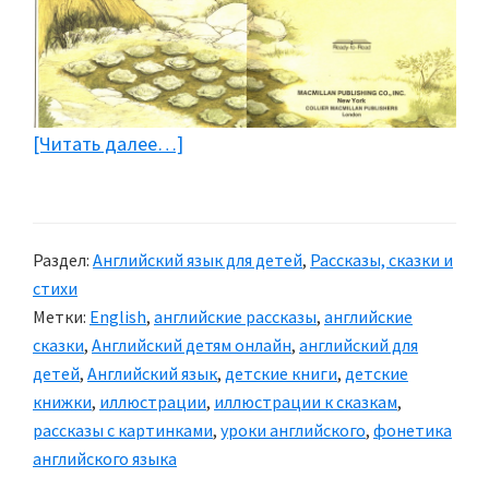
[Читать далее…]
about
Сказка
на
английском
Раздел:
Английский язык для детей
,
Рассказы, сказки и
языке
стихи
«HARRY
Метки:
English
,
английские рассказы
,
английские
AND
сказки
,
Английский детям онлайн
,
английский для
SHELLBURT»
детей
,
Английский язык
,
детские книги
,
детские
книжки
,
иллюстрации
,
иллюстрации к сказкам
,
рассказы с картинками
,
уроки английского
,
фонетика
английского языка