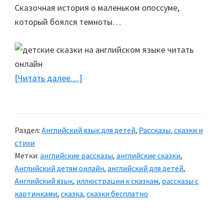
Сказочная история о маленьком опоссуме,
который боялся темноты…
[Читать далее…]
about
Детская
книга
на
Раздел:
Английский язык для детей
,
Рассказы, сказки и
английском
стихи
языке
Метки:
английские рассказы
,
английские сказки
,
«Eugene
Английский детям онлайн
,
английский для детей
,
the
Английский язык
,
иллюстрации к сказкам
,
рассказы с
Brave»
картинками
,
сказка
,
сказки бесплатно