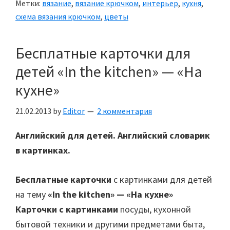
Метки:
вязание
,
вязание крючком
,
интерьер
,
кухня
,
кухонные
схема вязания крючком
,
цветы
полотенц
Бесплатные карточки для
детей «In the kitchen» — «На
кухне»
21.02.2013
by
Editor
2 комментария
Английский для детей. Английский словарик
в картинках.
Бесплатные карточки
с картинками для детей
на тему
«In the kitchen» — «На кухне»
Карточки с картинками
посуды, кухонной
бытовой техники и другими предметами быта,