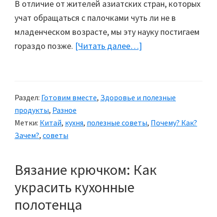
В отличие от жителей азиатских стран, которых
учат обращаться с палочками чуть ли не в
младенческом возрасте, мы эту науку постигаем
гораздо позже.
[Читать далее…]
about
Как
держать
китайские
Раздел:
Готовим вместе
,
Здоровье и полезные
палочки
продукты
,
Разное
Метки:
Китай
,
кухня
,
полезные советы
,
Почему? Как?
Зачем?
,
советы
Вязание крючком: Как
украсить кухонные
полотенца