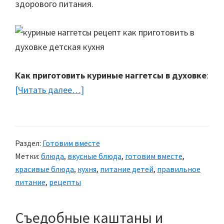
здорового питания.
Как приготовить куриные наггетсы в духовке
:
[Читать далее…]
about
Куриные
наггетсы
Раздел:
Готовим вместе
Метки:
блюда
,
вкусные блюда
,
готовим вместе
,
красивые блюда
,
кухня
,
питание детей
,
правильное
питание
,
рецепты
Съедобные каштаны и