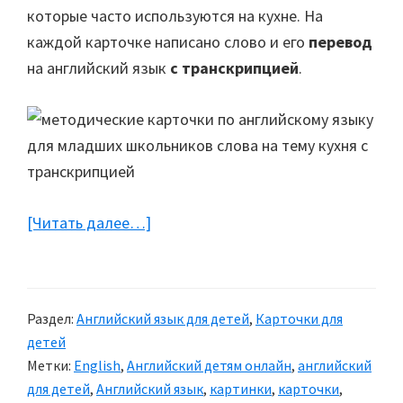
которые часто используются на кухне. На
каждой карточке написано слово и его
перевод
на английский язык
с транскрипцией
.
[Читать далее…]
about
Бесплатные
карточки
для
Раздел:
Английский язык для детей
,
Карточки для
детей
детей
«In
Метки:
English
,
Английский детям онлайн
,
английский
the
для детей
,
Английский язык
,
картинки
,
карточки
,