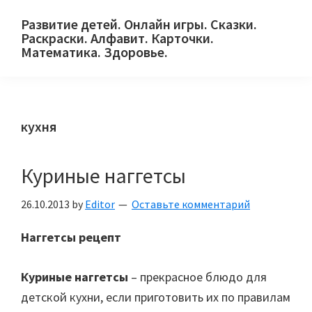
Skip
Skip
Skip
Развитие детей. Онлайн игры. Сказки.
to
to
to
Раскраски. Алфавит. Карточки.
primary
main
primary
Математика. Здоровье.
Сайт
navigation
content
sidebar
для
детей
кухня
и
их
родителей.
Куриные наггетсы
26.10.2013
by
Editor
Оставьте комментарий
Наггетсы рецепт
Куриные наггетсы
– прекрасное блюдо для
детской кухни, если приготовить их по правилам