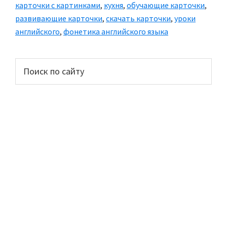
kitchen»
карточки с картинками
,
кухня
,
обучающие карточки
,
—
развивающие карточки
,
скачать карточки
,
уроки
«На
английского
,
фонетика английского языка
кухне»
Основной
Поиск
по
сайдбар
сайту