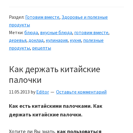
каштаны
и
Раздел:
Готовим вместе
,
Здоровье и полезные
способы
продукты
их
Метки:
блюда
,
вкусные блюда
,
готовим вместе
,
приготовления
деревья
,
доклад
,
кулинария
,
кухня
,
полезные
продукты
,
рецепты
Как держать китайские
палочки
11.05.2013
by
Editor
Оставьте комментарий
Как есть китайскими палочками. Как
держать китайские палочки.
Хотите ли Вы знать,
как пользоваться