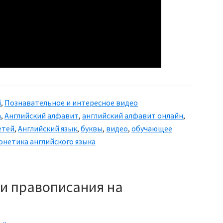
й
,
Познавательное и интересное видео
а
,
Английский алфавит
,
английский алфавит онлайн
,
етей
,
Английский язык
,
буквы
,
видео
,
обучающее
онетика английского языка
 и правописания на