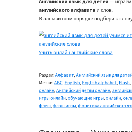
Английский язык для детей
— играем 
английского алфавита
и слов.
В алфавитном порядке подбери к слову
Учить онлайн английские слова
Раздел:
Алфавит
,
Английский язык для дете
Метки:
ABC
,
English
,
English alphabet
,
Flash
,
онлайн
,
Английский детям онлайн
,
английск
игры онлайн
,
обучающие игры
,
онлайн
,
онл
флеш
,
флэш игры
,
фонетика английского я