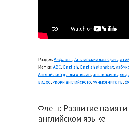
Раздел:
Алфавит
,
Английский язык для дете
Метки:
ABC
,
English
,
English alphabet
,
азбук
Английский детям онлайн
,
английский для д
видео
,
уроки английского
,
учимся читать
,
ф
Флеш: Развитие памяти
английском языке