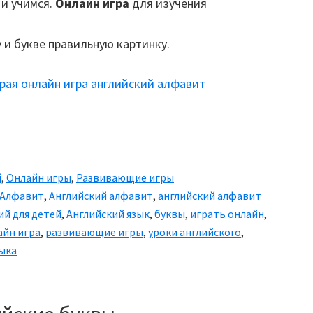
и учимся.
Онлайн игра
для изучения
 и букве правильную картинку.
й
,
Онлайн игры
,
Развивающие игры
Алфавит
,
Английский алфавит
,
английский алфавит
ий для детей
,
Английский язык
,
буквы
,
играть онлайн
,
айн игра
,
развивающие игры
,
уроки английского
,
зыка