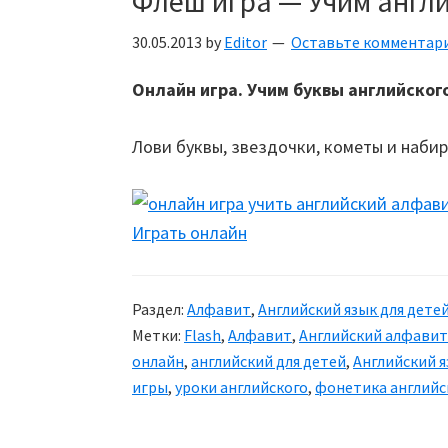
Флеш игра — Учим англ
30.05.2013
by
Editor
Оставьте комментар
Онлайн игра. Учим буквы английског
Лови буквы, звездочки, кометы и набир
Играть онлайн
Раздел:
Алфавит
,
Английский язык для дете
Метки:
Flash
,
Алфавит
,
Английский алфавит
онлайн
,
английский для детей
,
Английский 
игры
,
уроки английского
,
фонетика английс