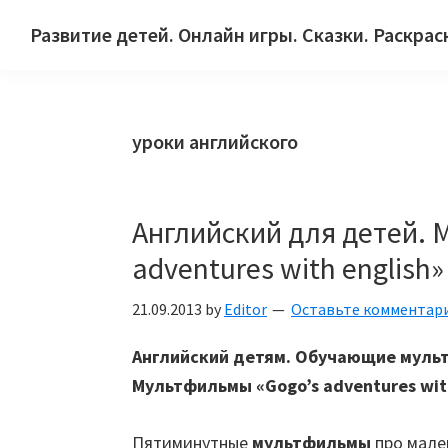
Skip
Skip
Skip
Развитие детей. Онлайн игры. Сказки. Раскрас
to
to
to
Сайт
primary
main
primary
для
navigation
content
sidebar
детей
уроки английского
и
их
родителей.
Английский для детей. 
adventures with english»
21.09.2013
by
Editor
Оставьте комментар
Английский детям. Обучающие мульт
Мультфильмы «Gogo’s adventures with
Пятиминутные
мультфильмы
про мале