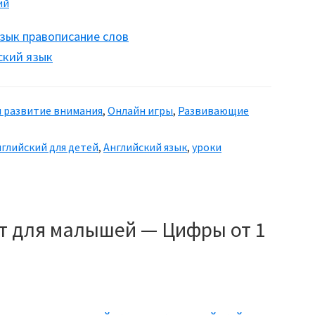
ий
ский язык
и развитие внимания
,
Онлайн игры
,
Развивающие
нглийский для детей
,
Английский язык
,
уроки
ет для малышей — Цифры от 1