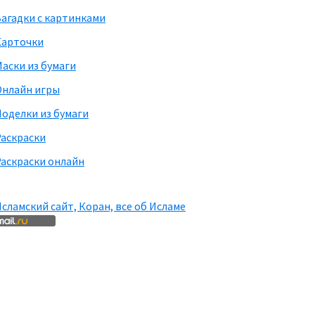
агадки с картинками
Карточки
аски из бумаги
Онлайн игры
оделки из бумаги
Раскраски
аскраски онлайн
сламский сайт, Коран, все об Исламе