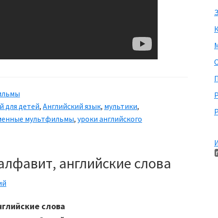
З
М
П
ильмы
й для детей
,
Английский язык
,
мультики
,
Р
менные мультфильмы
,
уроки английского
И
алфавит, английские слова
ий
нглийские слова