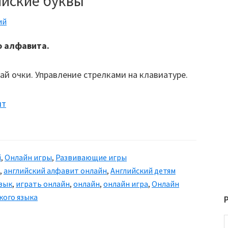
ийские буквы
ий
о алфавита.
ай очки. Управление стрелками на клавиатуре.
й
,
Онлайн игры
,
Развивающие игры
,
английский алфавит онлайн
,
Английский детям
язык
,
играть онлайн
,
онлайн
,
онлайн игра
,
Онлайн
кого языка