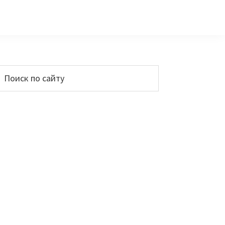
Основной
Поиск
по
сайдбар
айту