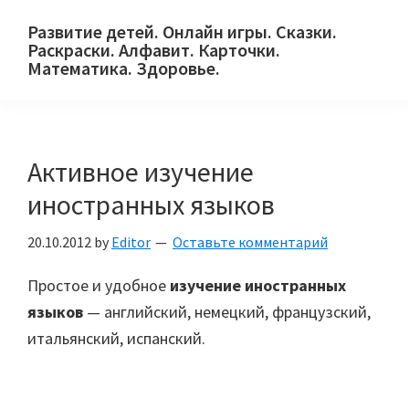
Skip
Skip
Skip
Развитие детей. Онлайн игры. Сказки.
to
to
to
Раскраски. Алфавит. Карточки.
primary
main
primary
Математика. Здоровье.
Сайт
navigation
content
sidebar
для
детей
Активное изучение
и
их
иностранных языков
родителей.
20.10.2012
by
Editor
Оставьте комментарий
Простое и удобное
изучение иностранных
языков
— английский, немецкий, французский,
итальянский, испанский.