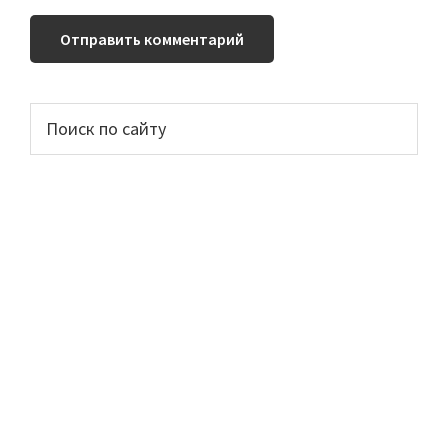
Основной
Поиск
по
сайдбар
сайту