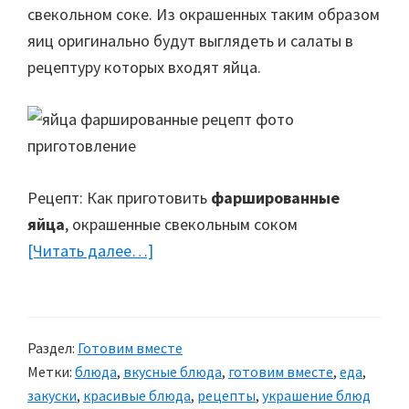
свекольном соке. Из окрашенных таким образом
яиц оригинально будут выглядеть и салаты в
рецептуру которых входят яйца.
Рецепт: Как приготовить
фаршированные
яйца
, окрашенные свекольным соком
[Читать далее…]
about
Красочная
закуска
—
Раздел:
Готовим вместе
Фаршированные
Метки:
блюда
,
вкусные блюда
,
готовим вместе
,
еда
,
яйца
закуски
,
красивые блюда
,
рецепты
,
украшение блюд