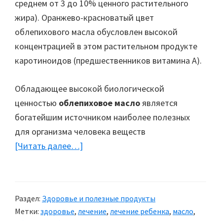
среднем от 3 до 10% ценного растительного
жира). Оранжево-красноватый цвет
облепихового масла обусловлен высокой
концентрацией в этом растительном продукте
каротиноидов (предшественников витамина А).
Обладающее высокой биологической
ценностью
облепиховое масло
является
богатейшим источником наиболее полезных
для организма человека веществ
[Читать далее…]
about
Здоровье:
Облепиховое
масло
Раздел:
Здоровье и полезные продукты
и
Метки:
здоровье
,
лечение
,
лечение ребенка
,
масло
,
его