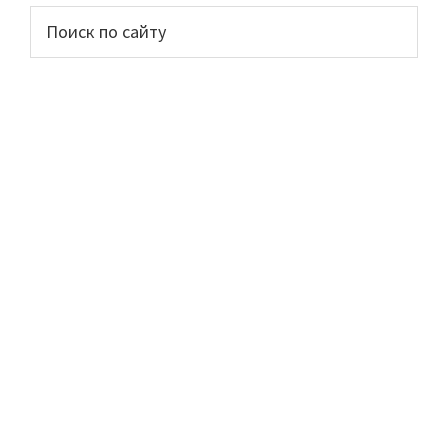
Основной
Поиск
по
сайдбар
сайту