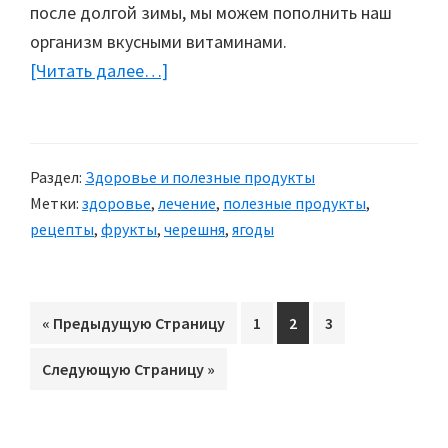
после долгой зимы, мы можем пополнить наш
организм вкусными витаминами.
[Читать далее…]
about
Черешня
Раздел:
Здоровье и полезные продукты
Метки:
здоровье
,
лечение
,
полезные продукты
,
рецепты
,
фрукты
,
черешня
,
ягоды
«
Перейти
Предыдущую Страницу
Перейти
1
Перейти
2
Перейти
3
на
на
на
на
Перейти
Следующую Страницу »
страницу
страницу
страницу
на