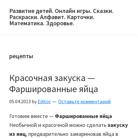
Skip
Skip
Skip
Развитие детей. Онлайн игры. Сказки.
to
to
to
Раскраски. Алфавит. Карточки.
primary
main
primary
Математика. Здоровье.
Сайт
navigation
content
sidebar
для
детей
рецепты
и
их
родителей.
Красочная закуска —
Фаршированные яйца
05.04.2013
by
Editor
Оставьте комментарий
Готовим вместе —
Фаршированные яйца
Необычной и красочной можно сделать
закуску
из яиц
, предварительно замариновав яйца в