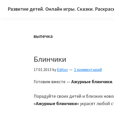
Skip
Skip
Skip
Развитие детей. Онлайн игры. Сказки. Раскрас
to
to
to
Сайт
primary
main
primary
для
navigation
content
sidebar
детей
выпечка
и
их
родителей.
Блинчики
17.01.2013
by
Editor
1 комментарий
Готовим вместе —
Ажурные блинчики
Порадуйте своих детей и близких нов
«Ажурные блинчики»
украсят любой с