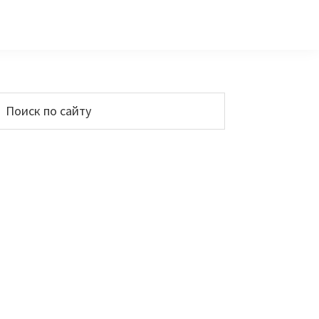
Основной
Поиск
по
сайдбар
айту