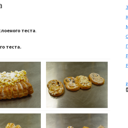
а
З
М
слоеного теста
.
П
го теста.
Р
И