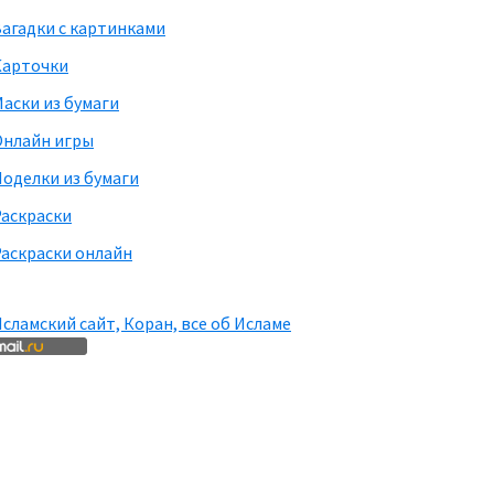
агадки с картинками
Карточки
аски из бумаги
Онлайн игры
оделки из бумаги
Раскраски
аскраски онлайн
сламский сайт, Коран, все об Исламе