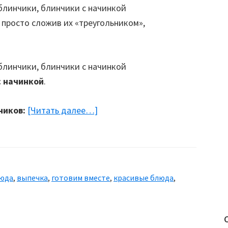
просто сложив их «треугольником»,
с начинкой
.
чиков:
[Читать далее…]
about
Блинчики
люда
,
выпечка
,
готовим вместе
,
красивые блюда
,