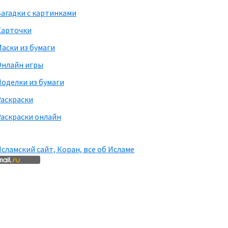
агадки с картинками
Карточки
аски из бумаги
Онлайн игры
оделки из бумаги
Раскраски
аскраски онлайн
сламский сайт, Коран, все об Исламе