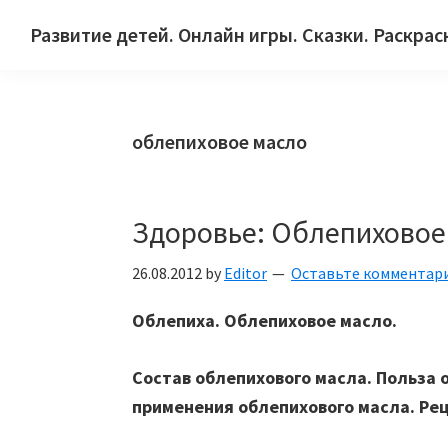
Skip
Skip
Skip
Развитие детей. Онлайн игры. Сказки. Раскрас
to
to
to
Сайт
primary
main
primary
для
navigation
content
sidebar
детей
облепиховое масло
и
их
родителей.
Здоровье: Облепиховое 
26.08.2012
by
Editor
Оставьте комментар
Облепиха. Облепиховое масло.
Состав облепихового масла. Польза 
применения облепихового масла.
Рец