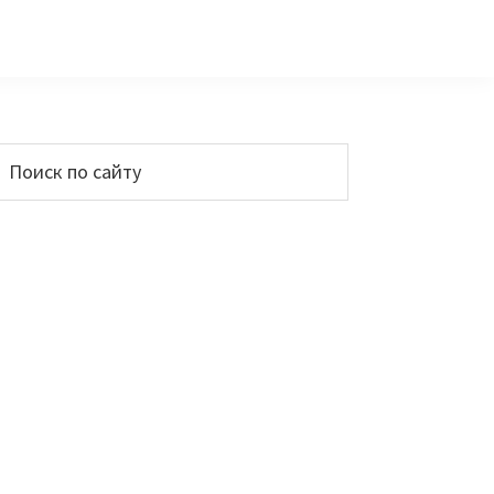
Основной
Поиск
по
сайдбар
айту