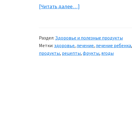
[Читать далее…]
about
Здоровье:
Облепиховое
масло
Раздел:
Здоровье и полезные продукты
и
Метки:
здоровье
,
лечение
,
лечение ребенка
его
продукты
,
рецепты
,
фрукты
,
ягоды
польза