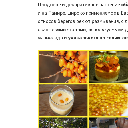
Плодовое и декоративное растение
об
и на Памире, широко применяемое в Ев
откосов берегов рек от размывания, с 
оранжевыми ягодами, используемыми дл
мармелада и
уникального по своим л