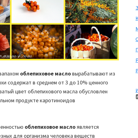
З
М
П
Р
запахом
облепиховое масло
вырабатывают из
хи содержат в среднем от 3 до 10% ценного
И
ватый цвет облепихового масла обусловлен
ельном продукте каротиноидов
ценностью
облепиховое масло
является
зных для организма человека веществ