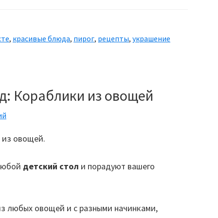
Красивый
яблочный
пирог
сте
,
красивые блюда
,
пирог
,
рецепты
,
украшение
—
Розы
из
яблок
д: Кораблики из овощей
ий
 из овощей.
 любой
детский стол
и порадуют вашего
з любых овощей и с разными начинками,