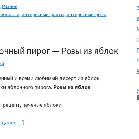
,
Разное
З
 новости
,
интересные факты
,
интересные фото
,
М
очный пирог — Розы из яблок
П
ий
Р
нный и всеми любимый десерт из яблок.
ки яблочного пирога.
Розы из яблок
И
ь далее…]
about
Выпечка: