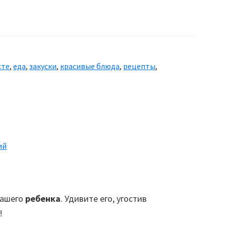
сте
,
еда
,
закуски
,
красивые блюда
,
рецепты
,
ий
вашего
ребенка
. Удивите его, угостив
!