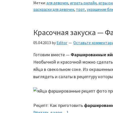
Метки:
для девочек
,
играть онлайн
,
игры он
раскраски для девочек
,
торт
,
украшение бл
Красочная закуска — 
05.04.2013
by
Editor
Оставьте комментар
Готовим вместе —
Фаршированные яй
Необычной и красочной можно сделат
яйца в свекольном соке. Из окрашенны
выглядеть и салаты в рецептуру которы
Рецепт: Как приготовить
фаршированн
[Читать далее…]
about