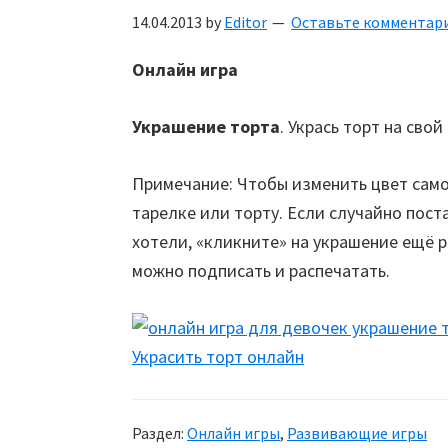
14.04.2013
by
Editor
Оставьте комментар
Онлайн игра
Украшение торта
. Укрась торт на свой 
Примечание: Чтобы изменить цвет само
тарелке или торту. Если случайно пост
хотели, «кликните» на украшение ещё р
можно подписать и распечатать.
Украсить торт онлайн
Раздел:
Онлайн игры
,
Развивающие игры