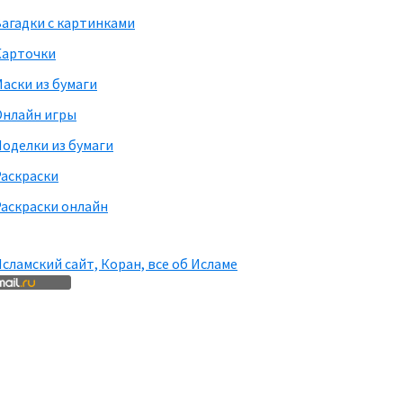
агадки с картинками
Карточки
аски из бумаги
Онлайн игры
оделки из бумаги
Раскраски
аскраски онлайн
сламский сайт, Коран, все об Исламе