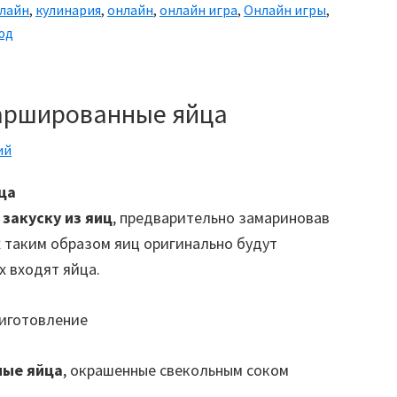
лайн
,
кулинария
,
онлайн
,
онлайн игра
,
Онлайн игры
,
юд
Фаршированные яйца
ий
ца
ь
закуску из яиц
, предварительно замариновав
х таким образом яиц оригинально будут
х входят яйца.
ые яйца
, окрашенные свекольным соком