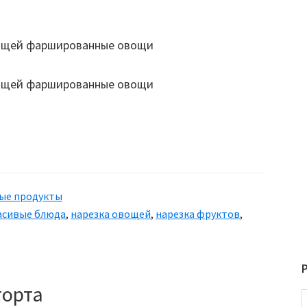
t
шение
ких
:
ные продукты
блики
асивые блюда
,
нарезка овощей
,
нарезка фруктов
,
щей
торта