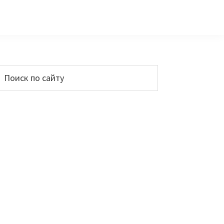
Основной
Поиск
по
сайдбар
айту