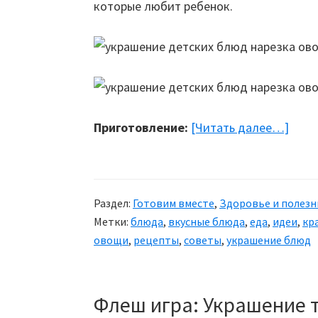
которые любит ребенок.
Приготовление:
[Читать далее…]
abou
Укра
детс
блюд
Раздел:
Готовим вместе
,
Здоровье и полез
Кора
Метки:
блюда
,
вкусные блюда
,
еда
,
идеи
,
кр
из
овощи
,
рецепты
,
советы
,
украшение блюд
ово
Флеш игра: Украшение 