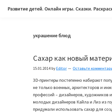
Skip
Skip
Skip
Развитие детей. Онлайн игры. Сказки. Раскрас
to
to
to
Сайт
primary
main
primary
для
navigation
content
sidebar
детей
украшение блюд
и
их
родителей.
Сахар как новый матер
15.01.2014
by
Editor
Оставьте комментар
3D-принтеры постепенно набирают попу
не только военных, архитекторов и инж
профессий – дизайнеров, художников и 
молодых дизайнеров Кайла и Лиз из го
придумали использовать сахар для соз