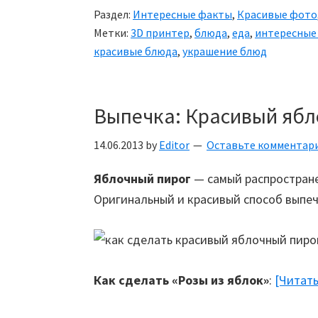
новый
Раздел:
Интересные факты
,
Красивые фото
материал
Метки:
3D принтер
,
блюда
,
еда
,
интересные
для
красивые блюда
,
украшение блюд
3D-
печати
Выпечка: Красивый ябл
14.06.2013
by
Editor
Оставьте комментар
Яблочный пирог
— самый распростране
Оригинальный и красивый способ выпеч
Как сделать «Розы из яблок»
:
[Читат