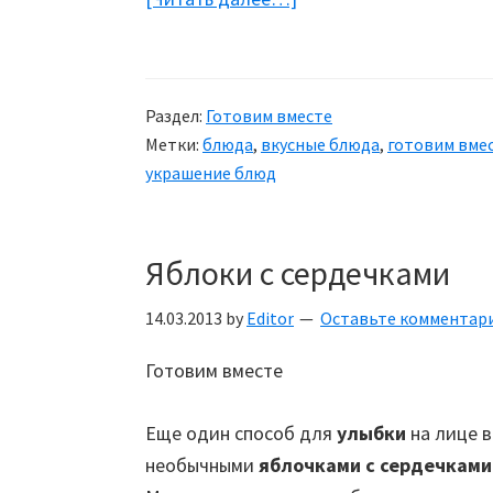
Красочная
закуска
—
Раздел:
Готовим вместе
Фаршированные
Метки:
блюда
,
вкусные блюда
,
готовим вме
яйца
украшение блюд
Яблоки с сердечками
14.03.2013
by
Editor
Оставьте комментар
Готовим вместе
Еще один способ для
улыбки
на лице 
необычными
яблочками с сердечками