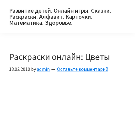
Skip
Skip
Skip
Развитие детей. Онлайн игры. Сказки.
to
to
to
Раскраски. Алфавит. Карточки.
primary
main
primary
Математика. Здоровье.
Сайт
navigation
content
sidebar
для
детей
Раскраски онлайн: Цветы
и
их
13.02.2010
by
admin
Оставьте комментарий
родителей.