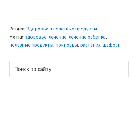
Шафран
—
лечебные
Раздел:
Здоровье и полезные продукты
свойства
Метки:
здоровье
,
лечение
,
лечение ребенка
,
шафрана
полезные продукты
,
приправы
,
растения
,
шафран
Основной
Поиск
по
сайдбар
сайту