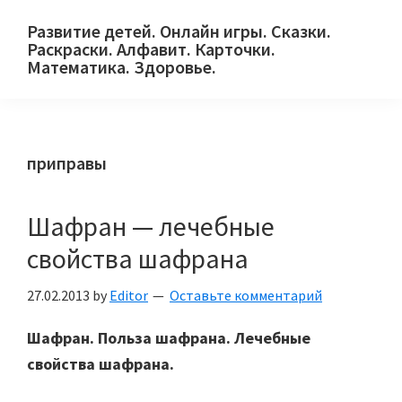
Skip
Skip
Skip
Развитие детей. Онлайн игры. Сказки.
to
to
to
Раскраски. Алфавит. Карточки.
primary
main
primary
Математика. Здоровье.
Сайт
navigation
content
sidebar
для
детей
приправы
и
их
родителей.
Шафран — лечебные
свойства шафрана
27.02.2013
by
Editor
Оставьте комментарий
Шафран. Польза шафрана. Лечебные
свойства шафрана.