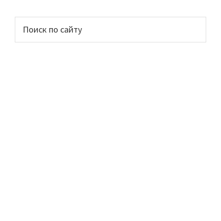
Основной
Поиск
по
сайдбар
сайту