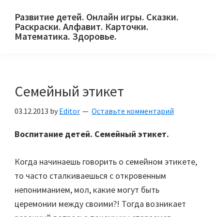
Skip
Skip
Skip
Развитие детей. Онлайн игры. Сказки.
to
to
to
Раскраски. Алфавит. Карточки.
primary
main
primary
Математика. Здоровье.
Сайт
navigation
content
sidebar
для
детей
Семейный этикет
и
их
03.12.2013
by
Editor
Оставьте комментарий
родителей.
Воспитание детей. Семейный этикет.
Когда начинаешь говорить о семейном этикете,
то часто сталкиваешься с откровенным
непониманием, мол, какие могут быть
церемонии между своими?! Тогда возникает