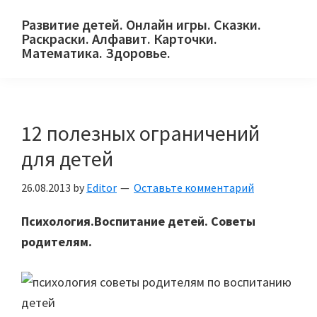
Skip
Skip
Skip
Развитие детей. Онлайн игры. Сказки.
to
to
to
Раскраски. Алфавит. Карточки.
primary
main
primary
Математика. Здоровье.
Сайт
navigation
content
sidebar
для
детей
12 полезных ограничений
и
их
для детей
родителей.
26.08.2013
by
Editor
Оставьте комментарий
Психология.Воспитание детей. Советы
родителям.