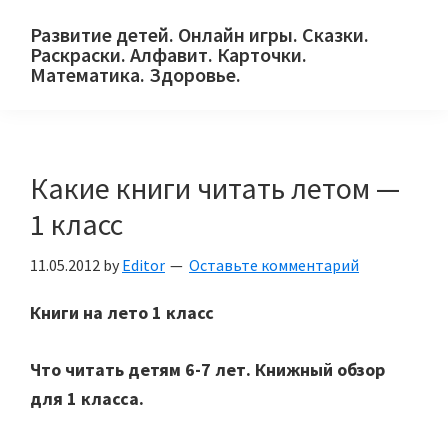
Skip
Skip
Skip
Развитие детей. Онлайн игры. Сказки.
to
to
to
Раскраски. Алфавит. Карточки.
primary
main
primary
Математика. Здоровье.
Сайт
navigation
content
sidebar
для
детей
Какие книги читать летом —
и
их
1 класс
родителей.
11.05.2012
by
Editor
Оставьте комментарий
Книги на лето 1 класс
Что читать детям 6-7 лет. Книжный обзор
для 1 класса.