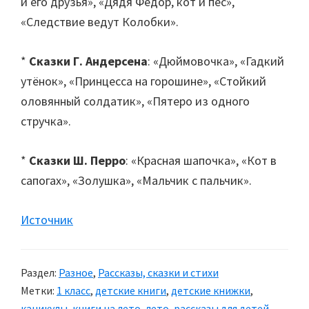
и его друзья», «Дядя Федор, кот и пес»,
«Следствие ведут Колобки».
*
Сказки Г. Андерсена
: «Дюймовочка», «Гадкий
утёнок», «Принцесса на горошине», «Стойкий
оловянный солдатик», «Пятеро из одного
стручка».
*
Сказки Ш. Перро
: «Красная шапочка», «Кот в
сапогах», «Золушка», «Мальчик с пальчик».
Источник
Раздел:
Разное
,
Рассказы, сказки и стихи
Метки:
1 класс
,
детские книги
,
детские книжки
,
каникулы
,
книги на лето
,
лето
,
рассказы для детей
,