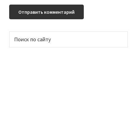
Основной
Поиск
по
сайдбар
сайту