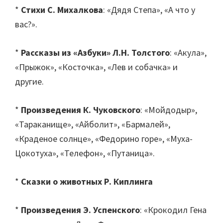
*
Стихи С. Михалкова
: «Дядя Степа», «А что у
вас?».
*
Рассказы из «Азбуки» Л.Н. Толстого
: «Акула»,
«Прыжок», «Косточка», «Лев и собачка» и
другие.
*
Произведения К. Чуковского
: «Мойдодыр»,
«Тараканище», «Айболит», «Бармалей»,
«Краденое солнце», «Федорино горе», «Муха-
Цокотуха», «Телефон», «Путаница».
*
Сказки о животных Р. Киплинга
*
Произведения Э. Успенского
: «Крокодил Гена