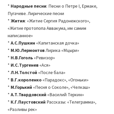
*
Народные песни
: Песни о Петре I, Ермаке,
Пугачеве. Лирические песни
*
Жития
: «Житие Сергия Радонежского»,
«Житие протопопа Аввакума, им самим
написанное»
*
А.С.Пушкин
«Капитанская дочка»
*
М.Ю.Лермонтов
Лирика «Мцыри»
*
Н.В.Гоголь
«Ревизор»
*
И.С.Тургенев
«Ася»
*
Л.Н.Толстой
«После бала»
*
В.Г.короленко
«Парадокс», «Огоньки»
*
М.Горький
«Песня о Соколе», «Челкаш»
*
А.Т.Твардовский
«Василий Теркин»
*
К.Г.Паустовский
Рассказы: «Телеграмма»,
«Разливы рек»