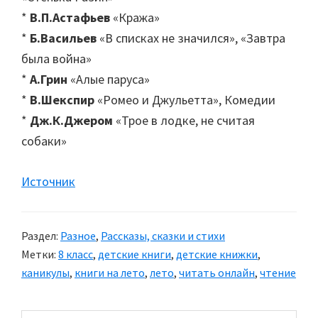
*
В.П.Астафьев
«Кража»
*
Б.Васильев
«В списках не значился», «Завтра
была война»
*
А.Грин
«Алые паруса»
*
В.Шекспир
«Ромео и Джульетта», Комедии
*
Дж.К.Джером
«Трое в лодке, не считая
собаки»
Источник
Раздел:
Разное
,
Рассказы, сказки и стихи
Метки:
8 класс
,
детские книги
,
детские книжки
,
каникулы
,
книги на лето
,
лето
,
читать онлайн
,
чтение