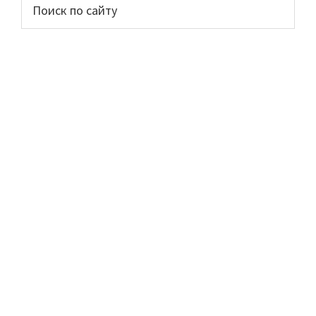
Основной
Поиск
по
сайдбар
сайту