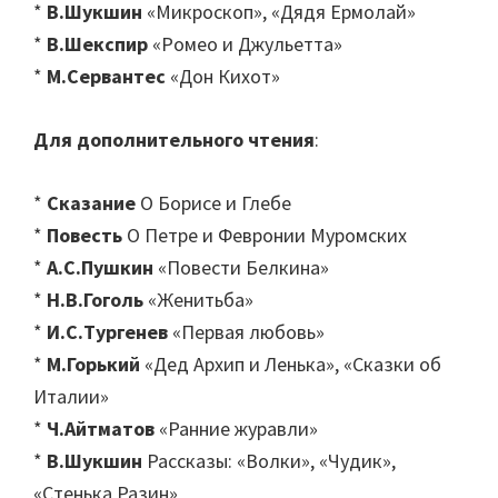
*
В.Шукшин
«Микроскоп», «Дядя Ермолай»
*
В.Шекспир
«Ромео и Джульетта»
*
М.Сервантес
«Дон Кихот»
Для дополнительного чтения
:
*
Сказание
О Борисе и Глебе
*
Повесть
О Петре и Февронии Муромских
*
А.С.Пушкин
«Повести Белкина»
*
Н.В.Гоголь
«Женитьба»
*
И.С.Тургенев
«Первая любовь»
*
М.Горький
«Дед Архип и Ленька», «Сказки об
Италии»
*
Ч.Айтматов
«Ранние журавли»
*
В.Шукшин
Рассказы: «Волки», «Чудик»,
«Стенька Разин»