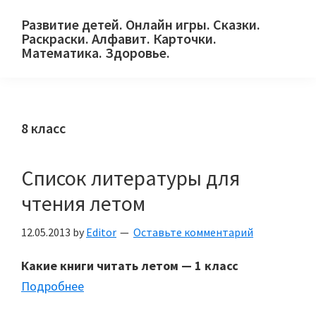
Skip
Skip
Skip
Развитие детей. Онлайн игры. Сказки.
to
to
to
Раскраски. Алфавит. Карточки.
primary
main
primary
Математика. Здоровье.
Сайт
navigation
content
sidebar
для
детей
8 класс
и
их
родителей.
Список литературы для
чтения летом
12.05.2013
by
Editor
Оставьте комментарий
Какие книги читать летом — 1 класс
Подробнее