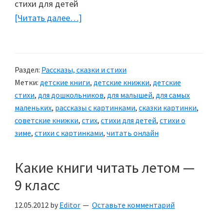
[Читать далее…]
about
Детская
книжка
«Шутки
Раздел:
Рассказы, сказки и стихи
прибаутки»
Метки:
детские книги
,
детские книжки
,
детские
стихи
,
для дошкольников
,
для малышей
,
для самых
маленьких
,
рассказы с картинками
,
сказки картинки
,
советские книжки
,
стих
,
стихи для детей
,
стихи о
зиме
,
стихи с картинками
,
читать онлайн
Какие книги читать летом —
9 класс
12.05.2012
by
Editor
Оставьте комментарий