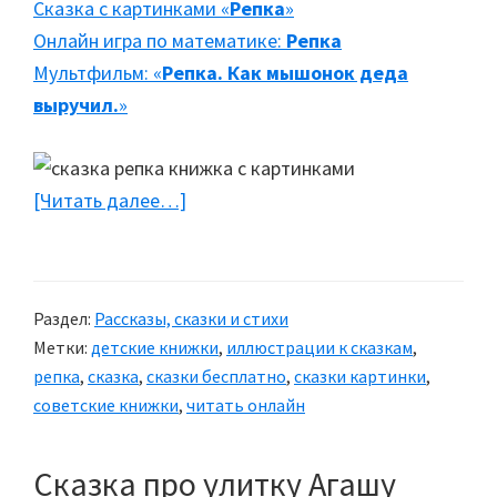
Сказка с картинками «
Репка
»
Онлайн игра по математике:
Репка
Мультфильм: «
Репка. Как мышонок деда
выручил.
»
[Читать далее…]
about
Репка
Раздел:
Рассказы, сказки и стихи
Метки:
детские книжки
,
иллюстрации к сказкам
,
репка
,
сказка
,
сказки бесплатно
,
сказки картинки
,
советские книжки
,
читать онлайн
Сказка про улитку Агашу