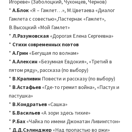
Игореве» (Заболоцкий, Чухонцев, Чернов)
*
А.Блок
«Я – Гамлет…», М.Цветаева «Диалог
Гамлета с совестью»,Пастернак «Гамлет»,
В.Высоцкий «Мой Гамлет»
*
Л.Разумовская
«Дорогая Елена Сергеевна»
*
Стихи современных поэтов
*
А.Грин
«Бегущая по волнам»
*
А.Алексин
«Безумная Евдокия», «Третий в
пятом ряду», рассказа (по выбору)
*
В.Крапивин
Повести и рассказу (по выбору)
*
В.Астафьев
«Где-то гремит война», «Пастух и
пастушка»
*
В.Кондратьев
«Сашка»
*
Б.Васильев
«А зори здесь тихие»
*
Р.Бах
«Чайка по имени Джонатан Ливингстон»
*
Д.Д.Сэлинджер
«Над пропастью во ржи»