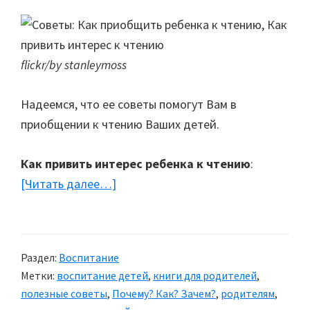
flickr/by stanleymoss
Надеемся, что ее советы помогут Вам в
приобщении к чтению Ваших детей.
Как привить интерес ребенка к чтению
:
[Читать далее…]
about
Советы:
Как
приобщить
Раздел:
Воспитание
ребенка
Метки:
воспитание детей
,
книги для родителей
,
к
полезные советы
,
Почему? Как? Зачем?
,
родителям
,
чтению