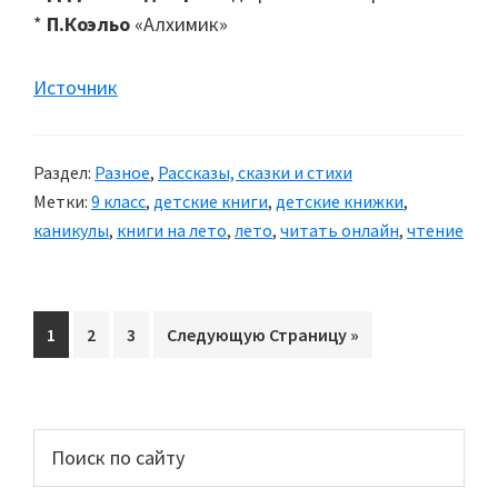
*
П.Коэльо
«Алхимик»
Источник
Раздел:
Разное
,
Рассказы, сказки и стихи
Метки:
9 класс
,
детские книги
,
детские книжки
,
каникулы
,
книги на лето
,
лето
,
читать онлайн
,
чтение
Перейти
1
Перейти
2
Перейти
3
Перейти
Следующую Страницу »
на
на
на
на
страницу
страницу
страницу
Основной
Поиск
по
сайдбар
сайту