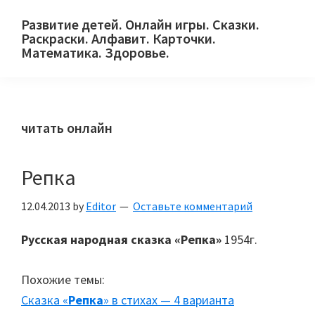
Skip
Skip
Skip
Развитие детей. Онлайн игры. Сказки.
to
to
to
Раскраски. Алфавит. Карточки.
primary
main
primary
Математика. Здоровье.
Сайт
navigation
content
sidebar
для
детей
читать онлайн
и
их
родителей.
Репка
12.04.2013
by
Editor
Оставьте комментарий
Русская народная сказка «Репка»
1954г.
Похожие темы:
Сказка «
Репка
» в стихах — 4 варианта