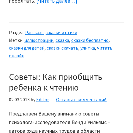
поболтать.
[Читать далее…]
about
Сказка
про
улитку
Раздел:
Рассказы, сказки и стихи
Агашу
Метки:
иллюстрации
,
сказка
,
сказки бесплатно
,
сказки для детей
,
сказки скачать
,
улитка
,
читать
онлайн
Советы: Как приобщить
ребенка к чтению
02.03.2013
by
Editor
Оставьте комментарий
Предлагаем Вашему вниманию советы
психолога-исследователя Венди Уильямс –
автора ряда научных трудов в области