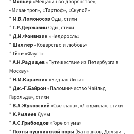
*
Мольер
«Мещанин во дворянстве»,
«Мизантроп», «Тартюф», «Скупой»
*
М.В.Ломоносов
Оды, стихи
*
Г.Р.Державин
Оды, стихи
*
Д.И.Фонвизин
«Недоросль»
*
Шиллер
«Коварство и любовь»
*
Гёте
«Фауст»
*
А.Н.Радищев
«Путешествие из Петербурга в
Москву»
*
Н.М.Карамзин
«Бедная Лиза»
*
Дж.-Г.Байрон
«Паломничество Чайльд
Гарольда», стихи
*
В.А.Жуковский
«Светлана», «Людмила», стихи
*
К.Рылеев
Думы
*
А.С.Грибоедов
«Горе от ума»
*
Поэты пушкинской поры
(Батюшков, Дельвиг,