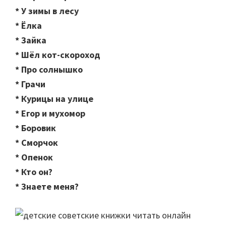
* У зимы в лесу
* Ёлка
* Зайка
* Шёл кот-скороход
* Про солнышко
* Грачи
* Курицы на улице
* Егор и мухомор
* Боровик
* Сморчок
* Опенок
* Кто он?
* Знаете меня?