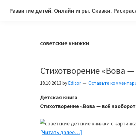
Skip
Skip
Skip
Развитие детей. Онлайн игры. Сказки. Раскрас
to
to
to
Сайт
primary
main
primary
для
navigation
content
sidebar
детей
советские книжки
и
их
родителей.
Стихотворение «Вова —
18.10.2013
by
Editor
Оставьте комментар
Детская книга
Стихотворение «Вова — всё наоборот
[Читать далее…]
about