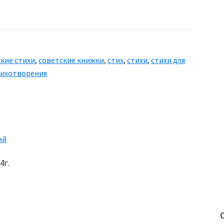
кие стихи
,
советские книжки
,
стих
,
стихи
,
стихи для
тихотворения
ий
4г.