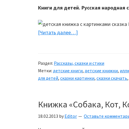
Книги для детей. Русская народная 
[Читать далее…]
about
Сказка
«Курочка,
мышка
Раздел:
Рассказы, сказки и стихи
и
Метки:
детские книги
,
детские книжки
,
иллю
тетерев»
для детей
,
сказки картинки
,
сказки скачать
Книжка «Собака, Кот, К
18.02.2013
by
Editor
Оставьте комментар