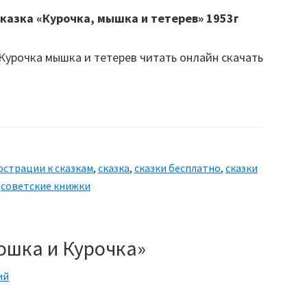
сказка «Курочка, мышка и тетерев» 1953г
страции к сказкам
,
сказка
,
сказки бесплатно
,
сказки
,
советские книжки
ошка и Курочка»
ий