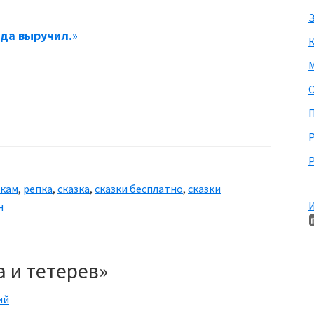
З
да выручил.
»
М
П
Р
зкам
,
репка
,
сказка
,
сказки бесплатно
,
сказки
И
н
 и тетерев»
ий