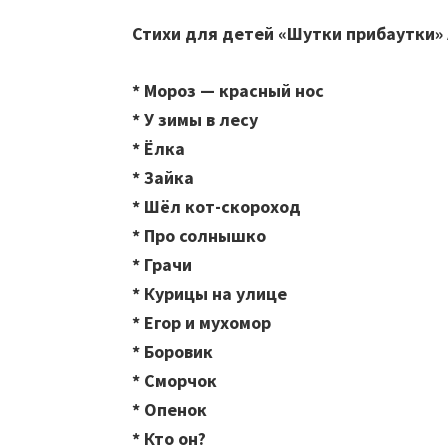
Стихи для детей «Шутки прибаутки»
* Мороз — красный нос
* У зимы в лесу
* Ёлка
* Зайка
* Шёл кот-скороход
* Про солнышко
* Грачи
* Курицы на улице
* Егор и мухомор
* Боровик
* Сморчок
* Опенок
* Кто он?