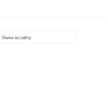
Основной
Поиск
по
сайдбар
айту