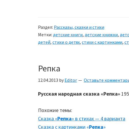
Стихотворение
«Вова
—
Раздел:
Рассказы, сказки и стихи
всё
Метки:
детские книги
,
детские книжки
,
детс
наоборот»
детей
,
стихи о детях
,
стихи с картинками
,
с
Репка
12.04.2013
by
Editor
Оставьте комментар
Русская народная сказка «Репка»
195
Похожие темы:
Сказка «
Репка
» в стихах — 4 варианта
Сказка с картинками «
Репка
»