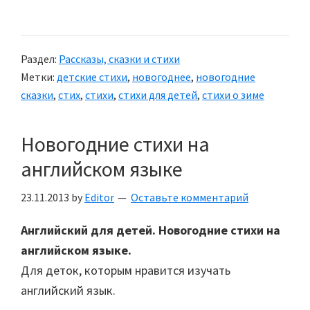
Стихи
о
елочке
Раздел:
Рассказы, сказки и стихи
Метки:
детские стихи
,
новогоднее
,
новогодние
сказки
,
стих
,
стихи
,
стихи для детей
,
стихи о зиме
Новогодние стихи на
английском языке
23.11.2013
by
Editor
Оставьте комментарий
Английский для детей. Новогодние стихи на
английском языке.
Для деток, которым нравится изучать
английский язык.