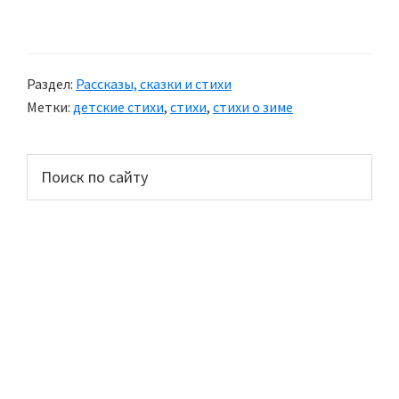
Стихи
о
зиме
Раздел:
Рассказы, сказки и стихи
для
Метки:
детские стихи
,
стихи
,
стихи о зиме
детей
Основной
Поиск
по
сайдбар
сайту