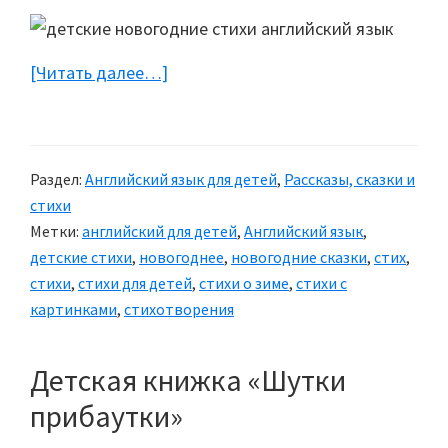
[Читать далее…]
about
Новогодние
стихи
на
Раздел:
Английский язык для детей
,
Рассказы, сказки и
английском
стихи
языке
Метки:
английский для детей
,
Английский язык
,
детские стихи
,
новогоднее
,
новогодние сказки
,
стих
,
стихи
,
стихи для детей
,
стихи о зиме
,
стихи с
картинками
,
стихотворения
Детская книжка «Шутки
прибаутки»