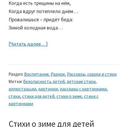
Когда есть трещины на нём,
Когда вдруг потеплело днём…
Провалишься – придёт беда:
Зимой холодная вода…
[Читать далее…]
about
Стихи
для
детей:
Раздел:
Воспитание
,
Разное
,
Рассказы, сказки и стихи
Безопасность
Метки:
безопасность детей
,
детские стихи
,
на
иллюстрации
,
картинки
,
рассказы с картинками
,
льду
стихи
,
стихи для детей
,
стихи о зиме
,
стихи с
картинками
Стихи о зиме для детей