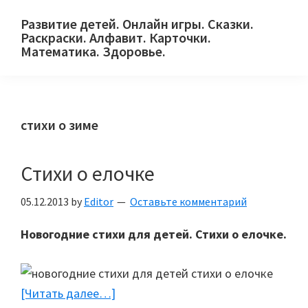
Skip
Skip
Skip
Развитие детей. Онлайн игры. Сказки.
to
to
to
Раскраски. Алфавит. Карточки.
primary
main
primary
Математика. Здоровье.
Сайт
navigation
content
sidebar
для
детей
стихи о зиме
и
их
родителей.
Стихи о елочке
05.12.2013
by
Editor
Оставьте комментарий
Новогодние стихи для детей. Стихи о елочке.
[Читать далее…]
about