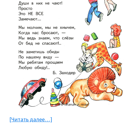
[Читать далее…]
about
Детские
стихи