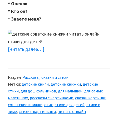
* Опенок
* Кто он?
* Знаете меня?
[Читать далее…]
about
Детская
книжка
«Шутки
Раздел:
Рассказы, сказки и стихи
прибаутки»
Метки:
детские книги
,
детские книжки
,
детские
стихи
,
для дошкольников
,
для малышей
,
для самых
маленьких
,
рассказы с картинками
,
сказки картинки
,
советские книжки
,
стих
,
стихи для детей
,
стихи о
зиме
,
стихи с картинками
,
читать онлайн