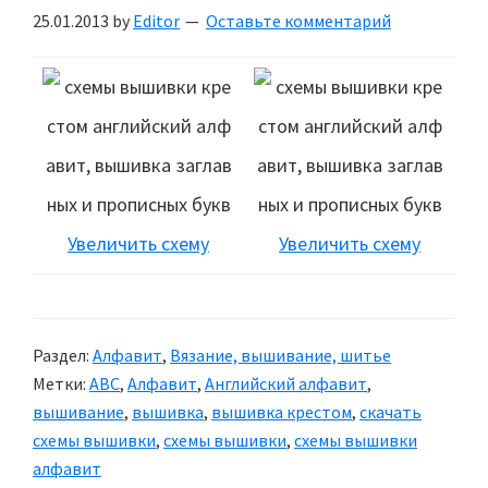
25.01.2013
by
Editor
Оставьте комментарий
Увеличить схему
Увеличить схему
Раздел:
Алфавит
,
Вязание, вышивание, шитье
Метки:
ABC
,
Алфавит
,
Английский алфавит
,
вышивание
,
вышивка
,
вышивка крестом
,
скачать
схемы вышивки
,
схемы вышивки
,
схемы вышивки
алфавит