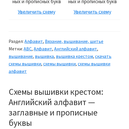
Увеличить схему
Увеличить схему
Раздел:
Алфавит
,
Вязание, вышивание, шитье
Метки:
ABC
,
Алфавит
,
Английский алфавит
,
вышивание
,
вышивка
,
вышивка крестом
,
скачать
схемы вышивки
,
схемы вышивки
,
схемы вышивки
алфавит
Схемы вышивки крестом:
Английский алфавит —
заглавные и прописные
буквы