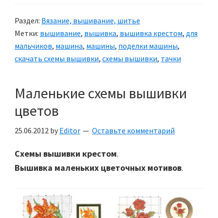
Раздел:
Вязание, вышивание, шитье
Метки:
вышивание
,
вышивка
,
вышивка крестом
,
для
мальчиков
,
машина
,
машины
,
поделки машины
,
скачать схемы вышивки
,
схемы вышивки
,
тачки
Маленькие схемы вышивки
цветов
25.06.2012
by
Editor
Оставьте комментарий
Схемы вышивки крестом
.
Вышивка маленьких цветочных мотивов
.