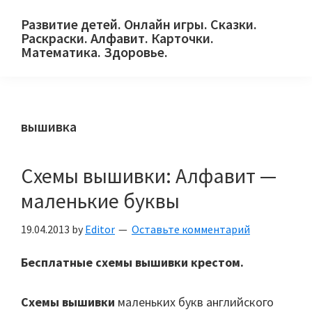
Skip
Skip
Skip
Развитие детей. Онлайн игры. Сказки.
to
to
to
Раскраски. Алфавит. Карточки.
primary
main
primary
Математика. Здоровье.
Сайт
navigation
content
sidebar
для
детей
вышивка
и
их
родителей.
Схемы вышивки: Алфавит —
маленькие буквы
19.04.2013
by
Editor
Оставьте комментарий
Бесплатные схемы вышивки крестом.
Схемы вышивки
маленьких букв английского