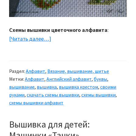
Схемы вышивки цветочного алфавита
:
[Читать далее…]
about
Вышивка
букв
Раздел:
Алфавит
,
Вязание, вышивание, шитье
Метки:
Алфавит
,
Английский алфавит
,
буквы
,
вышивание
,
вышивка
,
вышивка крестом
,
своими
руками
,
скачать схемы вышивки
,
схемы вышивки
,
схемы вышивки алфавит
Вышивка для детей:
Машинки «Тачки»