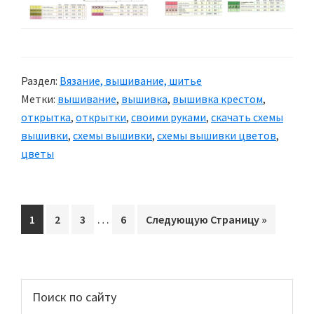
Раздел:
Вязание, вышивание, шитье
Метки:
вышивание
,
вышивка
,
вышивка крестом
,
открытка
,
открытки
,
своими руками
,
скачать схемы
вышивки
,
схемы вышивки
,
схемы вышивки цветов
,
цветы
Interim
…
Перейти
1
Перейти
2
Перейти
3
Перейти
6
Перейти
Следующую Страницу »
pages
на
на
на
на
на
omitted
страницу
страницу
страницу
страницу
Основной
Поиск
по
сайдбар