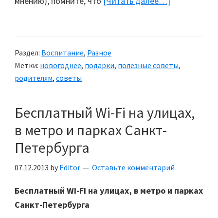
мнению), помните, что
[Читать далее…]
about
Как
выбрать
подарок
Раздел:
Воспитание
,
Разное
ребенку?
Метки:
новогоднее
,
подарки
,
полезные советы
,
родителям
,
советы
Бесплатный Wi-Fi на улицах,
в метро и парках Санкт-
Петербурга
07.12.2013
by
Editor
Оставьте комментарий
Бесплатный Wi-Fi на улицах, в метро и парках
Санкт-Петербурга