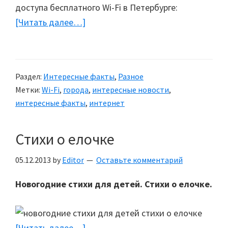
доступа бесплатного Wi-Fi в Петербурге:
[Читать далее…]
about
Бесплатный
Wi-
Fi
Раздел:
Интересные факты
,
Разное
на
Метки:
Wi-Fi
,
города
,
интересные новости
,
улицах,
интересные факты
,
интернет
в
метро
Стихи о елочке
и
парках
05.12.2013
by
Editor
Оставьте комментарий
Санкт-
Новогодние стихи для детей. Стихи о елочке.
Петербурга
[Читать далее…]
about