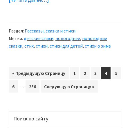
Стихи
о
елочке
Раздел:
Рассказы, сказки и стихи
Метки:
детские стихи
,
новогоднее
,
новогодние
сказки
,
стих
,
стихи
,
стихи для детей
,
стихи о зиме
«
Перейти
Предыдущую Страницу
Перейти
1
Перейти
2
Перейти
3
Перейти
4
Перей
5
на
на
на
на
на
на
Interim
…
Перейти
6
Перейти
236
Перейти
Следующую Страницу »
страницу
страницу
страницу
страницу
стран
pages
на
на
на
omitted
страницу
страницу
Основной
Поиск
по
сайдбар
сайту