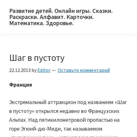
Skip
Skip
Skip
Развитие детей. Онлайн игры. Сказки.
to
to
to
Раскраски. Алфавит. Карточки.
primary
main
primary
Математика. Здоровье.
Сайт
navigation
content
sidebar
для
детей
Шаг в пустоту
и
их
22.12.2013
by
Editor
Оставьте комментарий
родителей.
Франция
Экстремальный аттракцион под названием «Шаг
в пустоту» открылся недавно во Французских
Альпах. Над пятикилометровой пропастью на
горе Эгюий-дю-Миди, так называемом