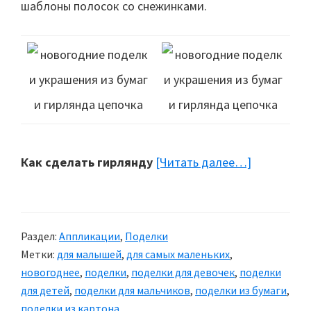
шаблоны полосок со снежинками.
Как сделать гирлянду
[Читать далее…]
about
Поделки
из
бумаги:
Раздел:
Аппликации
,
Поделки
Гирлянда
Метки:
для малышей
,
для самых маленьких
,
«Цепочка»
новогоднее
,
поделки
,
поделки для девочек
,
поделки
для детей
,
поделки для мальчиков
,
поделки из бумаги
,
поделки из картона