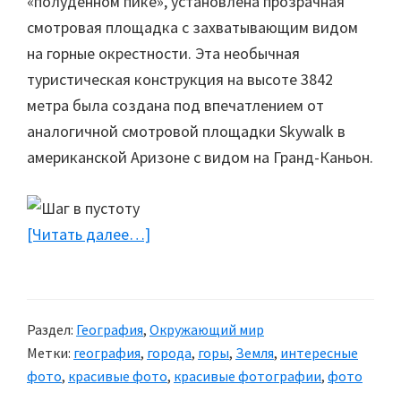
«полуденном пике», установлена прозрачная
смотровая площадка с захватывающим видом
на горные окрестности. Эта необычная
туристическая конструкция на высоте 3842
метра была создана под впечатлением от
аналогичной смотровой площадки Skywalk в
американской Аризоне с видом на Гранд-Каньон.
[Читать далее…]
about
Шаг
в
пустоту
Раздел:
География
,
Окружающий мир
Метки:
география
,
города
,
горы
,
Земля
,
интересные
фото
,
красивые фото
,
красивые фотографии
,
фото