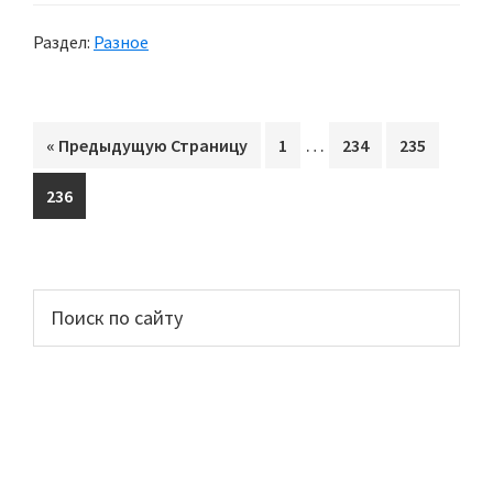
Раздел:
Разное
Interim
…
«
Перейти
Предыдущую Страницу
Перейти
1
Перейти
234
Перейти
235
pages
на
на
на
на
Перейти
236
omitted
страницу
страницу
страницу
на
страницу
Основной
Поиск
по
сайдбар
сайту