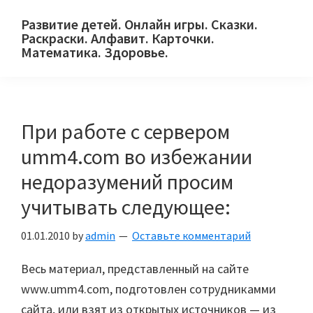
Skip
Skip
Skip
Развитие детей. Онлайн игры. Сказки.
to
to
to
Раскраски. Алфавит. Карточки.
primary
main
primary
Математика. Здоровье.
Сайт
navigation
content
sidebar
для
детей
При работе с сервером
и
их
umm4.com во избежании
родителей.
недоразумений просим
учитывать следующее:
01.01.2010
by
admin
Оставьте комментарий
Весь материал, представленный на сайте
www.umm4.com, подготовлен сотрудникамми
сайта, или взят из открытых источников — из